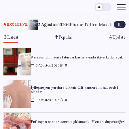
Skip
to
content
ağız!
2 Ağustos 2026
iPhone 17 Pro Max’de GTA 5 Çalıştırd
EXCLUSIVE
Latest
Popular
Update
9 milyon abonenin faturası kasım ayında ikiye katlanacak
5 Ağustos 2026
0
İyileşmeyen yaralara dikkat: Cilt kanserinin habercisi
olabilir
3 Ağustos 2026
0
Enflasyon saatler sonra açıklanacak! Hemen duyuracağız!