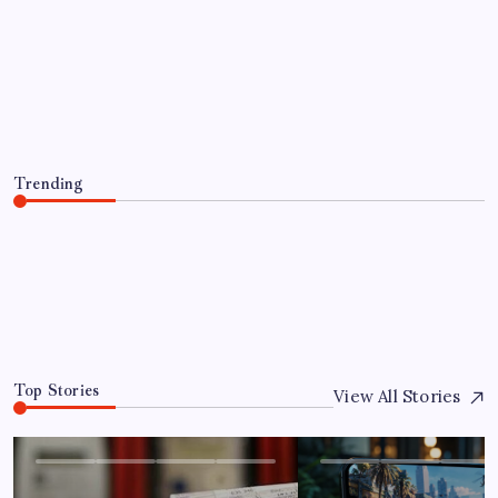
EĞITIM
9 milyon abonenin faturası kasım
ayında ikiye katlanacak
By
Onur Çelik
5 Ağustos 2026
Trending
9 milyon abonenin faturası kasım ayında ikiye katlanacak
5 Ağustos 2026
0
Top Stories
View All Stories