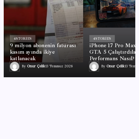
4
STORIES
4
STORIES
9 milyon abonenin faturası
iPhone 17 Pro Max’
kasım ayında ikiye
GTA 5 Çalıştırdılar
katlanacak
Performans Nasıl?
By
Onur Çelik
13 Temmuz 2026
By
Onur Çelik
13 Temm