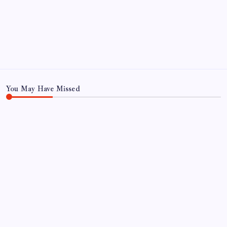
Ekonomi
Haber
Sağlık
Teknoloji
You May Have Missed
EĞITIM