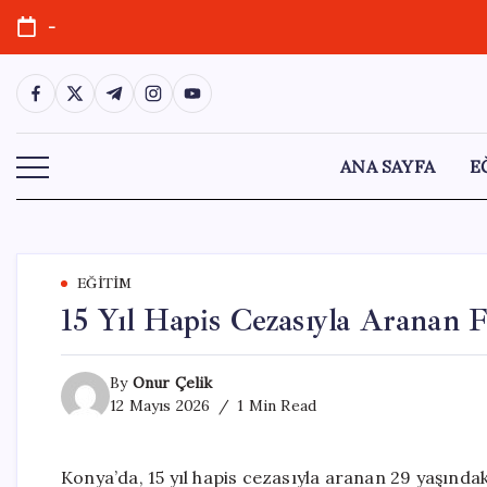
Skip
-
to
content
https://www.facebook.com/
https://twitter.com/
https://t.me/
https://www.instagram.com/
https://youtube.com/
ANA SAYFA
E
EĞITIM
15 Yıl Hapis Cezasıyla Aranan F
By
Onur Çelik
12 Mayıs 2026
1 Min Read
Konya’da, 15 yıl hapis cezasıyla aranan 29 yaşında