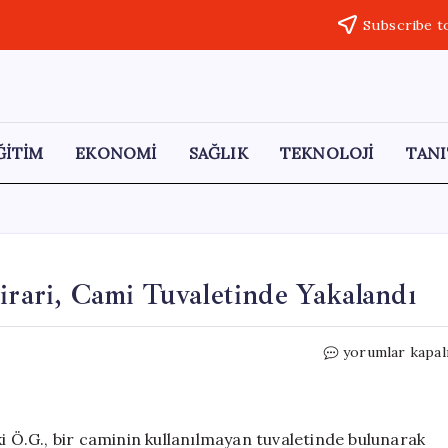
Subscribe t
ĞİTİM
EKONOMİ
SAĞLIK
TEKNOLOJİ
TANI
irari, Cami Tuvaletinde Yakalandı
15
yorumlar kapal
Yıl
Hapis
Cezasıyla
Aranan
ki Ö.G., bir caminin kullanılmayan tuvaletinde bulunarak