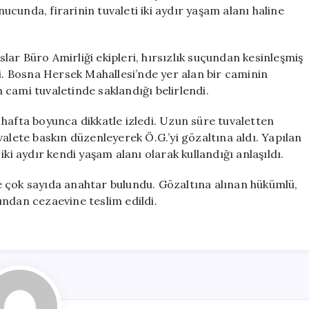
Firari,
nucunda, firarinin tuvaleti iki aydır yaşam alanı haline
Cami
Tuvaletinde
Yakalandı
ar Büro Amirliği ekipleri, hırsızlık suçundan kesinleşmiş
için
ti. Bosna Hersek Mahallesi’nde yer alan bir caminin
cami tuvaletinde saklandığı belirlendi.
ir hafta boyunca dikkatle izledi. Uzun süre tuvaletten
alete baskın düzenleyerek Ö.G.’yi gözaltına aldı. Yapılan
ki aydır kendi yaşam alanı olarak kullandığı anlaşıldı.
 çok sayıda anahtar bulundu. Gözaltına alınan hükümlü,
ından cezaevine teslim edildi.