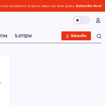
o our newsletter & never miss our best posts.
Subscribe Now!
TIM
İLETİŞİM
Subscribe
ı
SON YAZILAR
Türkiye, Suudi Arabistan ve Pakistan üçlü
savunma anlaşması imzaladı