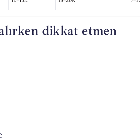
12–15K
18–20K
7–1
alırken dikkat etmen
e