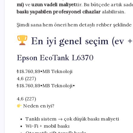
mi)
ve
uzun vadeli maliyet
tir. Bu bütçede artık sad
baskı yapabilen profesyonel cihazlar
alabilirsin.
Şimdi sana hem öneri hem detaylı rehber şeklinde 
En iyi genel seçim (ev +
Epson EcoTank L6370
₺18.760,89
•
MB Teknoloji
4,6 (227)
₺18.760,89
•
MB Teknoloji
•
4,6 (227)
Neden en iyi?
Tanklı sistem → çok düşük baskı maliyeti
Wi-Fi + mobil baskı