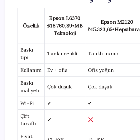
Epson L6370
Epson M2120
Özellik
₺18.760,89
•
MB
₺15.323,65
•
Hepsibur
Teknoloji
Baskı
Tanklı renkli
Tanklı mono
tipi
Kullanım
Ev + ofis
Ofis yoğun
Baskı
Çok düşük
Çok düşük
maliyeti
Wi-Fi
✔
✔
Çift
✔
taraflı
Fiyat