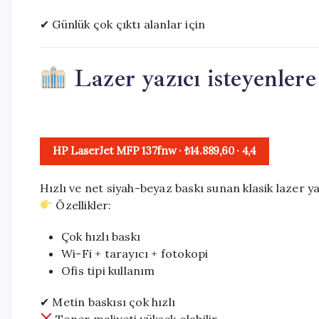
✔ Günlük çok çıktı alanlar için
Lazer yazıcı isteyenlere 
HP LaserJet MFP 137fnw
· ₺14.889,60
·
4,4
Hızlı ve net siyah-beyaz baskı sunan klasik lazer 
Özellikler:
Çok hızlı baskı
Wi-Fi + tarayıcı + fotokopi
Ofis tipi kullanım
✔ Metin baskısı çok hızlı
Toner maliyeti yüksek olabilir