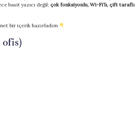
yazıcılar
ece basit yazıcı değil;
çok fonksiyonlu, Wi-Fi’lı, çift taraflı
için
net bir içerik hazırladım
 ofis)