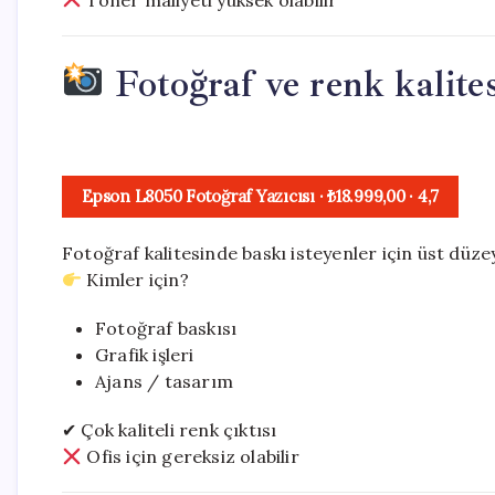
Fotoğraf ve renk kalites
Epson L8050 Fotoğraf Yazıcısı
· ₺18.999,00
·
4,7
Fotoğraf kalitesinde baskı isteyenler için üst düz
Kimler için?
Fotoğraf baskısı
Grafik işleri
Ajans / tasarım
✔ Çok kaliteli renk çıktısı
Ofis için gereksiz olabilir