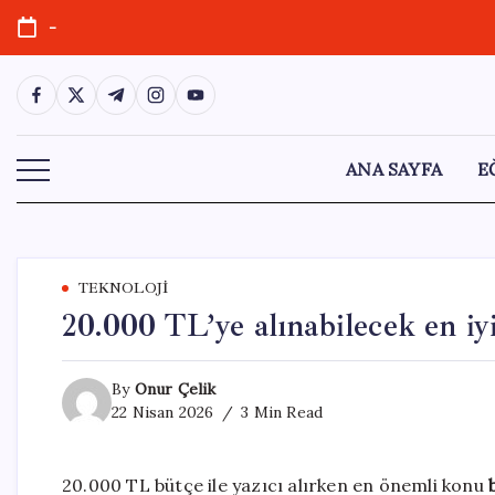
Skip
-
to
content
https://www.facebook.com/
https://twitter.com/
https://t.me/
https://www.instagram.com/
https://youtube.com/
ANA SAYFA
E
TEKNOLOJI
20.000 TL’ye alınabilecek en iyi
By
Onur Çelik
22 Nisan 2026
3 Min Read
20.000 TL bütçe ile yazıcı alırken en önemli konu