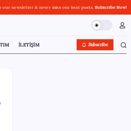
o our newsletter & never miss our best posts.
Subscribe Now!
TIM
İLETİŞİM
Subscribe
ı
SON YAZILAR
9 milyon abonenin faturası kasım ayında
ikiye katlanacak