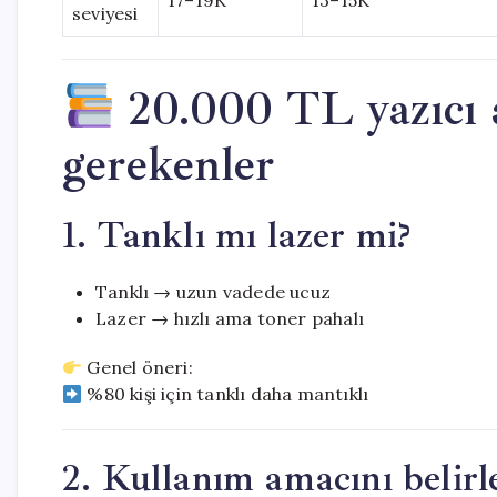
17–19K
13–15K
seviyesi
20.000 TL yazıcı 
gerekenler
1. Tanklı mı lazer mi?
Tanklı → uzun vadede ucuz
Lazer → hızlı ama toner pahalı
Genel öneri:
%80 kişi için tanklı daha mantıklı
2. Kullanım amacını belirl