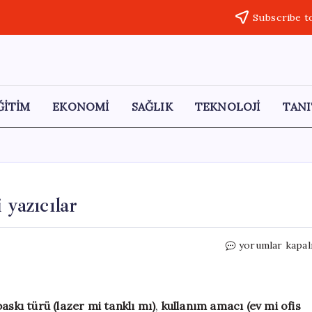
Subscribe t
ĞİTİM
EKONOMİ
SAĞLIK
TEKNOLOJİ
TANI
 yazıcılar
20.000
yorumlar kapal
TL’ye
alınabilecek
en
iyi
baskı türü (lazer mi tanklı mı)
,
kullanım amacı (ev mi ofis