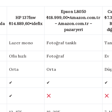
Epson L8050
C
HP 137fnw
₺18.999,00
•
Amazon.com.tr
₺7.
ada
₺14.889,60
•
idefix
– Amazon.com.tr –
B
pazaryeri
di
Lazer mono
Fotoğraf tanklı
Tank
Ofis hızlı
Fotoğraf
Ev
Orta
Orta
Düş
✔
✔
✔
✔