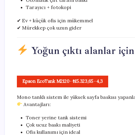
Otomatik çift taraflı baskı
Tarayıcı + fotokopi
✔ Ev + küçük ofis için mükemmel
✔ Mürekkep çok uzun gider
Yoğun çıktı alanlar için
Epson EcoTank M2120
· ₺15.323,65
·
4,3
Mono tanklı sistem ile yüksek sayfa baskısı yapanla
Avantajları:
Toner yerine tank sistemi
Çok ucuz baskı maliyeti
Ofis kullanımı için ideal