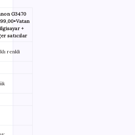
anon G3470
399,00
•
Vatan
ilgisayar +
ğer satıcılar
lı renkli
ük