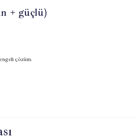
n + güçlü)
 dengeli çözüm.
ası