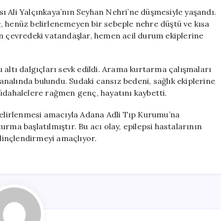
Seyhan
tası Ali Yalçınkaya’nın Seyhan Nehri’ne düşmesiyle yaşandı.
Nehri’ne
, henüz belirlenemeyen bir sebeple nehre düştü ve kısa
Düşerek
en çevredeki vatandaşlar, hemen acil durum ekiplerine
Hayatını
Kaybetti
için
su altı dalgıçları sevk edildi. Arama kurtarma çalışmaları
nalında bulundu. Sudaki cansız bedeni, sağlık ekiplerine
müdahalelere rağmen genç, hayatını kaybetti.
 belirlenmesi amacıyla Adana Adli Tıp Kurumu’na
şturma başlatılmıştır. Bu acı olay, epilepsi hastalarının
ilinçlendirmeyi amaçlıyor.