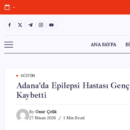
Skip
-
to
content
https://www.facebook.com/
https://twitter.com/
https://t.me/
https://www.instagram.com/
https://youtube.com/
ANA SAYFA
E
EĞITIM
Adana’da Epilepsi Hastası Gen
Kaybetti
By
Onur Çelik
27 Nisan 2026
1 Min Read