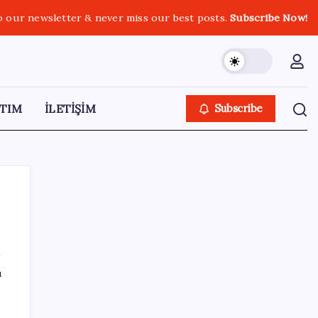
o our newsletter & never miss our best posts.
Subscribe Now!
TIM
İLETİŞİM
Subscribe
SON YAZILAR
ı
9 milyon abonenin faturası kasım ayında
ikiye katlanacak