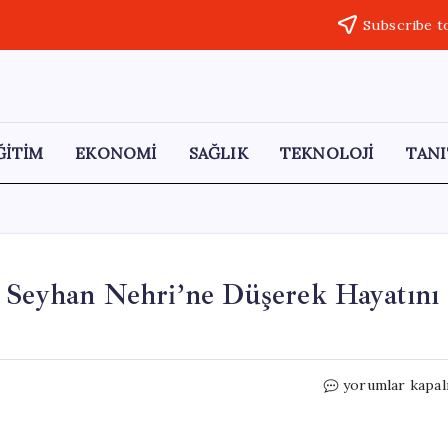
Subscribe t
ĞİTİM
EKONOMİ
SAĞLIK
TEKNOLOJİ
TANI
ç Seyhan Nehri’ne Düşerek Hayatını
Adana’da
yorumlar kapal
Epilepsi
Hastası
Genç