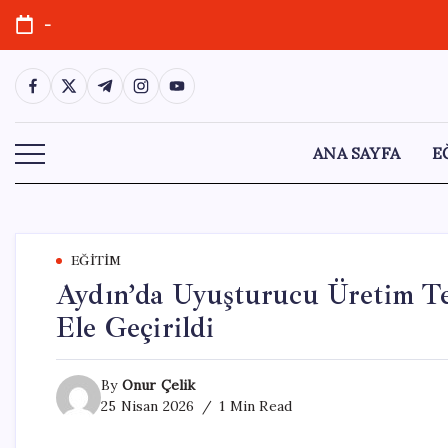
Skip
-
to
content
https://www.facebook.com/
https://twitter.com/
https://t.me/
https://www.instagram.com/
https://youtube.com/
ANA SAYFA
E
EĞITIM
Aydın’da Uyuşturucu Üretim Te
Ele Geçirildi
By
Onur Çelik
25 Nisan 2026
1 Min Read