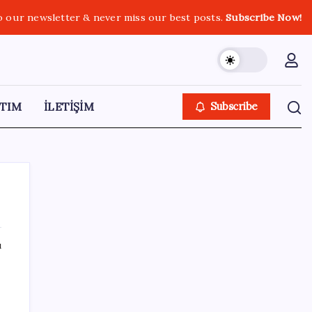
o our newsletter & never miss our best posts.
Subscribe Now!
TIM
İLETİŞİM
Subscribe
ı
SON YAZILAR
9 milyon abonenin faturası kasım ayında
ikiye katlanacak