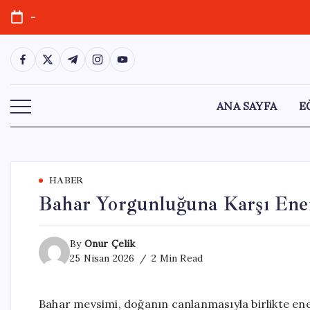
Skip
-
to
content
https://www.facebook.com/
https://twitter.com/
https://t.me/
https://www.instagram.com/
https://youtube.com/
ANA SAYFA
E
HABER
Bahar Yorgunluğuna Karşı Ener
By
Onur Çelik
25 Nisan 2026
2 Min Read
Bahar mevsimi, doğanın canlanmasıyla birlikte ener