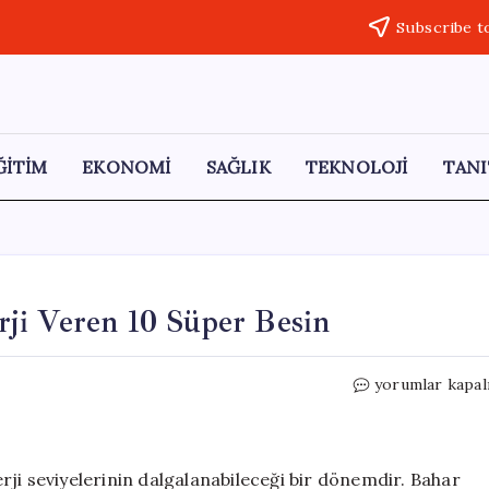
Subscribe t
ĞİTİM
EKONOMİ
SAĞLIK
TEKNOLOJİ
TANI
ji Veren 10 Süper Besin
Bahar
yorumlar kapal
Yorgunluğuna
Karşı
Enerji
Veren
ji seviyelerinin dalgalanabileceği bir dönemdir. Bahar