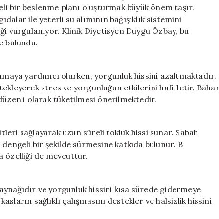
10
geli bir beslenme planı oluşturmak büyük önem taşır.
Süper
alar ile yeterli su alımının bağışıklık sistemini
Besin
ği vurgulanıyor. Klinik Diyetisyen Duygu Özbay, bu
için
e bulundu.
şımaya yardımcı olurken, yorgunluk hissini azaltmaktadır.
ekleyerek stres ve yorgunluğun etkilerini hafifletir. Baha
düzenli olarak tüketilmesi önerilmektedir.
eri sağlayarak uzun süreli tokluk hissi sunar. Sabah
 dengeli bir şekilde sürmesine katkıda bulunur. B
 özelliği de mevcuttur.
 kaynağıdır ve yorgunluk hissini kısa sürede gidermeye
sların sağlıklı çalışmasını destekler ve halsizlik hissini