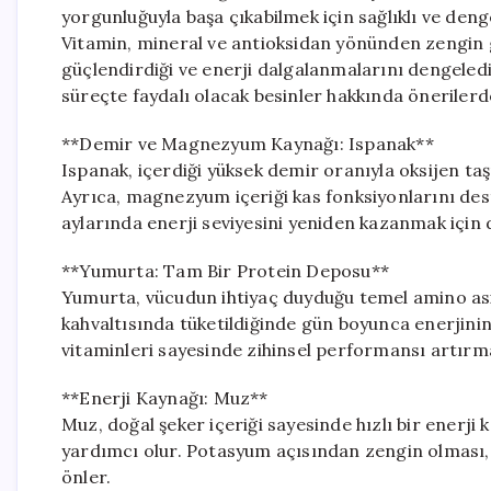
yorgunluğuyla başa çıkabilmek için sağlıklı ve den
Vitamin, mineral ve antioksidan yönünden zengin gıd
güçlendirdiği ve enerji dalgalanmalarını dengeledi
süreçte faydalı olacak besinler hakkında önerilerd
**Demir ve Magnezyum Kaynağı: Ispanak**
Ispanak, içerdiği yüksek demir oranıyla oksijen ta
Ayrıca, magnezyum içeriği kas fonksiyonlarını dest
aylarında enerji seviyesini yeniden kazanmak için 
**Yumurta: Tam Bir Protein Deposu**
Yumurta, vücudun ihtiyaç duyduğu temel amino asitl
kahvaltısında tüketildiğinde gün boyunca enerjinin
vitaminleri sayesinde zihinsel performansı artırma
**Enerji Kaynağı: Muz**
Muz, doğal şeker içeriği sayesinde hızlı bir enerji
yardımcı olur. Potasyum açısından zengin olması, ka
önler.