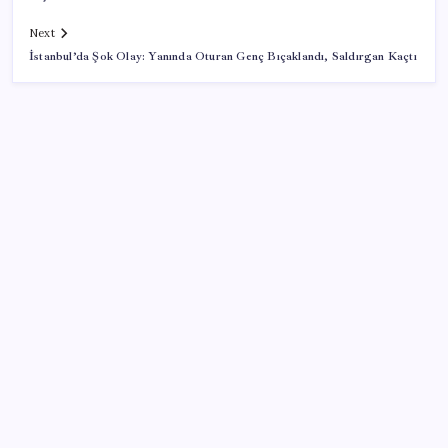
Next
İstanbul’da Şok Olay: Yanında Oturan Genç Bıçaklandı, Saldırgan Kaçtı
SON YAZILAR
İklim zirvesi de milyarlar yutacak
Bakan Kurum: Bu işler ahbap çavuş ilişkisiyle
yürümez
MSI Ekran Kartı Fiyatlarına Yüzde 20 Zam Geldi
ABD tarım dışı istihdam verisinde negatif sürpriz