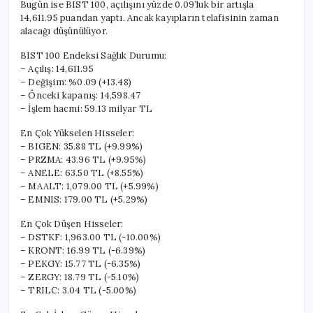
Bugün ise BIST 100, açılışını yüzde 0.09’luk bir artışla
14,611.95 puandan yaptı. Ancak kayıpların telafisinin zaman
alacağı düşünülüyor.
BIST 100 Endeksi Sağlık Durumu:
– Açılış: 14,611.95
– Değişim: %0.09 (+13.48)
– Önceki kapanış: 14,598.47
– İşlem hacmi: 59.13 milyar TL
En Çok Yükselen Hisseler:
– BIGEN: 35.88 TL (+9.99%)
– PRZMA: 43.96 TL (+9.95%)
– ANELE: 63.50 TL (+8.55%)
– MAALT: 1,079.00 TL (+5.99%)
– EMNIS: 179.00 TL (+5.29%)
En Çok Düşen Hisseler:
– DSTKF: 1,963.00 TL (-10.00%)
– KRONT: 16.99 TL (-6.39%)
– PEKGY: 15.77 TL (-6.35%)
– ZERGY: 18.79 TL (-5.10%)
– TRILC: 3.04 TL (-5.00%)