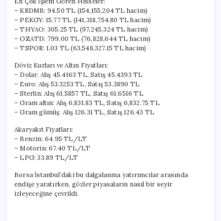
En Çok İşlem Gören Hisseler:
– KRDMB: 94.50 TL (154,155,204 TL hacim)
– PEKGY: 15.77 TL (141,318,754.80 TL hacim)
– THYAO: 305.25 TL (97,245,324 TL hacim)
– OZATD: 799.00 TL (76,828,644 TL hacim)
– TSPOR: 1.03 TL (63,548,327.15 TL hacim)
Döviz Kurları ve Altın Fiyatları:
– Dolar: Alış 45.4163 TL, Satış 45.4393 TL
– Euro: Alış 53.3253 TL, Satış 53.3890 TL
– Sterlin: Alış 61.5857 TL, Satış 61.6516 TL
– Gram altın: Alış 6,831.83 TL, Satış 6,832.75 TL
– Gram gümüş: Alış 126.31 TL, Satış 126.43 TL
Akaryakıt Fiyatları:
– Benzin: 64.95 TL/LT
– Motorin: 67.40 TL/LT
– LPG: 33.89 TL/LT
Borsa İstanbul’daki bu dalgalanma yatırımcılar arasında
endişe yaratırken, gözler piyasaların nasıl bir seyir
izleyeceğine çevrildi.