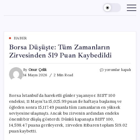
Skip
to
content
HABER
Borsa Düşüşte: Tüm Zamanların
Zirvesinden 519 Puan Kaybedildi
Borsa
By
Onur Çelik
yorumlar kapalı
Düşüşte:
14 Mayıs 2026
2 Min Read
Tüm
Zamanların
Zirvesinden
Borsa İstanbul’da hareketli günler yaşanıyor. BIST 100
519
endeksi, 11 Mayıs’ta 15,025.99 puan ile haftaya başlamış ve
Puan
Kaybedildi
öğleden sonra 15,117.49 puanla tüm zamanların en yüksek
için
seviyesine ulaşmıştı. Ancak bu zirvenin ardından endeks
önemli bir düşüş gösterdi. Dünkü kapanışta BIST 100,
14,598.47 puana gerileyerek, zirveden itibaren toplam 519.02
puan kaybetti.