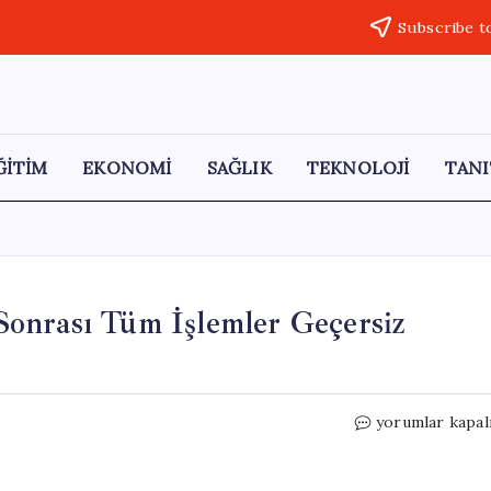
Subscribe t
ĞİTİM
EKONOMİ
SAĞLIK
TEKNOLOJİ
TANI
onrası Tüm İşlemler Geçersiz
BTP’den
yorumlar kapal
Hukuki
Uyarı:
“2017