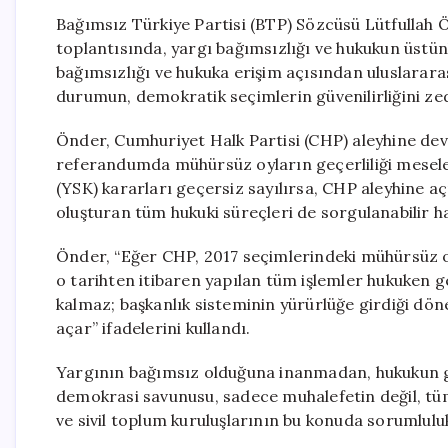
Bağımsız Türkiye Partisi (BTP) Sözcüsü Lütfullah 
toplantısında, yargı bağımsızlığı ve hukukun üstünl
bağımsızlığı ve hukuka erişim açısından uluslarara
durumun, demokratik seçimlerin güvenilirliğini zede
Önder, Cumhuriyet Halk Partisi (CHP) aleyhine dev
referandumda mühürsüz oyların geçerliliği meseles
(YSK) kararları geçersiz sayılırsa, CHP aleyhine aç
oluşturan tüm hukuki süreçleri de sorgulanabilir ha
Önder, “Eğer CHP, 2017 seçimlerindeki mühürsüz o
o tarihten itibaren yapılan tüm işlemler hukuken ge
kalmaz; başkanlık sisteminin yürürlüğe girdiği dön
açar” ifadelerini kullandı.
Yargının bağımsız olduğuna inanmadan, hukukun g
demokrasi savunusu, sadece muhalefetin değil, tüm
ve sivil toplum kuruluşlarının bu konuda sorumlulu