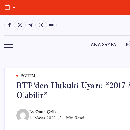
Skip
-
to
content
https://www.facebook.com/
https://twitter.com/
https://t.me/
https://www.instagram.com/
https://youtube.com/
ANA SAYFA
E
EĞITIM
BTP’den Hukuki Uyarı: “2017 S
Olabilir”
By
Onur Çelik
11 Mayıs 2026
1 Min Read