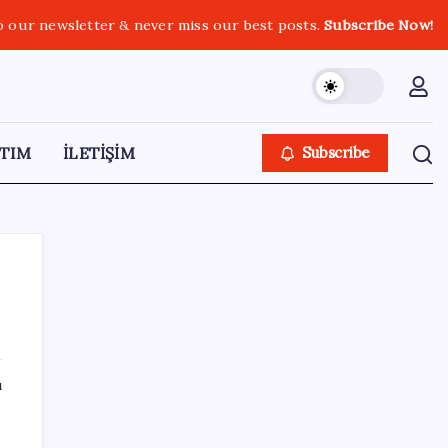
o our newsletter & never miss our best posts.
Subscribe Now!
TIM
İLETİŞİM
Subscribe
SON YAZILAR
ı
ABD tarım dışı istihdam verisinde negatif
sürpriz