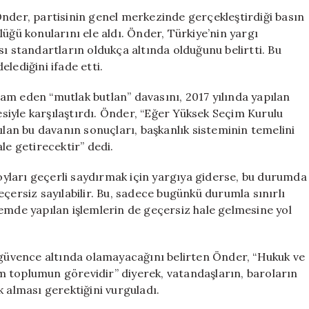
Sonrası
Önder, partisinin genel merkezinde gerçekleştirdiği basın
Tüm
üğü konularını ele aldı. Önder, Türkiye’nin yargı
İşlemler
sı standartların oldukça altında olduğunu belirtti. Bu
Geçersiz
lediğini ifade etti.
Olabilir”
için
am eden “mutlak butlan” davasını, 2017 yılında yapılan
iyle karşılaştırdı. Önder, “Eğer Yüksek Seçim Kurulu
ılan bu davanın sonuçları, başkanlık sisteminin temelini
le getirecektir” dedi.
yları geçerli saydırmak için yargıya giderse, bu durumda
çersiz sayılabilir. Bu, sadece bugünkü durumla sınırlı
emde yapılan işlemlerin de geçersiz hale gelmesine yol
üvence altında olamayacağını belirten Önder, “Hukuk ve
 toplumun görevidir” diyerek, vatandaşların, baroların
k alması gerektiğini vurguladı.