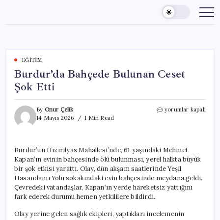
Skip
to
content
EĞITIM
Burdur’da Bahçede Bulunan Ceset
Şok Etti
Burdur’da
By
Onur Çelik
yorumlar kapalı
Bahçede
14 Mayıs 2026
1 Min Read
Bulunan
Ceset
Şok
Burdur’un Hızırilyas Mahallesi’nde, 61 yaşındaki Mehmet
Etti
Kapan’ın evinin bahçesinde ölü bulunması, yerel halkta büyük
için
bir şok etkisi yarattı. Olay, dün akşam saatlerinde Yeşil
Hasandamı Yolu sokakındaki evin bahçesinde meydana geldi.
Çevredeki vatandaşlar, Kapan’ın yerde hareketsiz yattığını
fark ederek durumu hemen yetkililere bildirdi.
Olay yerine gelen sağlık ekipleri, yaptıkları incelemenin