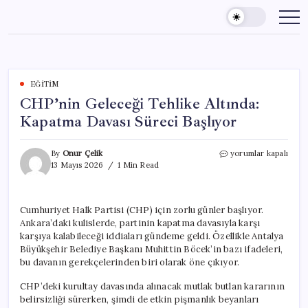
Skip
to
content
EĞITIM
CHP’nin Geleceği Tehlike Altında:
Kapatma Davası Süreci Başlıyor
CHP’nin
By
Onur Çelik
yorumlar kapalı
Geleceği
13 Mayıs 2026
1 Min Read
Tehlike
Altında:
Kapatma
Cumhuriyet Halk Partisi (CHP) için zorlu günler başlıyor.
Davası
Ankara’daki kulislerde, partinin kapatma davasıyla karşı
Süreci
Başlıyor
karşıya kalabileceği iddiaları gündeme geldi. Özellikle Antalya
için
Büyükşehir Belediye Başkanı Muhittin Böcek’in bazı ifadeleri,
bu davanın gerekçelerinden biri olarak öne çıkıyor.
CHP’deki kurultay davasında alınacak mutlak butlan kararının
belirsizliği sürerken, şimdi de etkin pişmanlık beyanları