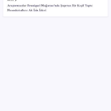
Araştırmacılar Bruniquel Mağarası’nda Şaşırtıcı Bir Keşif Yaptı:
Neandertallere Ait İzin İzleri
SON YAZILAR
9 milyon abonenin faturası kasım ayında ikiye
katlanacak
İyileşmeyen yaralara dikkat: Cilt kanserinin habercisi
olabilir
Enflasyon saatler sonra açıklanacak! Hemen
duyuracağız!