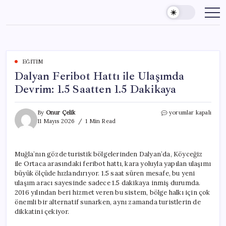
Skip
to
content
EĞITIM
Dalyan Feribot Hattı ile Ulaşımda
Devrim: 1.5 Saatten 1.5 Dakikaya
Dalyan
By
Onur Çelik
yorumlar kapalı
Feribot
11 Mayıs 2026
1 Min Read
Hattı
ile
Ulaşımda
Muğla’nın gözde turistik bölgelerinden Dalyan’da, Köyceğiz
Devrim:
ile Ortaca arasındaki feribot hattı, kara yoluyla yapılan ulaşımı
1.5
Saatten
büyük ölçüde hızlandırıyor. 1.5 saat süren mesafe, bu yeni
1.5
ulaşım aracı sayesinde sadece 1.5 dakikaya inmiş durumda.
Dakikaya
2016 yılından beri hizmet veren bu sistem, bölge halkı için çok
için
önemli bir alternatif sunarken, aynı zamanda turistlerin de
dikkatini çekiyor.