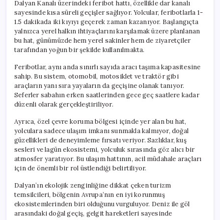
Dalyan Kanalı üzerindeki feribot hattı, özellikle dar kanalı
sayesinde kısa süreli geçişler sağlıyor. Yolcular, feribotlarla 1-
1.5 dakikada iki kıyıyı geçerek zaman kazanıyor. Başlangıçta
yalnızca yerel halkın ihtiyaçlarını karşılamak üzere planlanan
bu hat, günümüzde hem yerel sakinler hem de ziyaretçiler
tarafından yoğun bir şekilde kullanılmakta.
Feribotlar, aynı anda sınırlı sayıda aracı taşıma kapasitesine
sahip. Bu sistem, otomobil, motosiklet ve traktör gibi
araçların yanı sıra yayaların da geçişine olanak tanıyor.
Seferler sabahın erken saatlerinden gece geç saatlere kadar
düzenli olarak gerçekleştiriliyor.
Ayrıca, özel çevre koruma bölgesi içinde yer alan bu hat,
yolculara sadece ulaşım imkanı sunmakla kalmıyor, doğal
güzellikleri de deneyimleme fırsatı veriyor. Sazlıklar, kuş
sesleri ve lagün ekosistemi, yolculuk sırasında göz alıcı bir
atmosfer yaratıyor. Bu ulaşım hattının, acil müdahale araçları
için de önemli bir rol üstlendiği belirtiliyor.
Dalyan’ın ekolojik zenginliğine dikkat çeken turizm
temsilcileri, bölgenin Avrupa’nın en iyi korunmuş
ekosistemlerinden biri olduğunu vurguluyor. Deniz ile göl
arasındaki doğal geçiş, gelgit hareketleri sayesinde