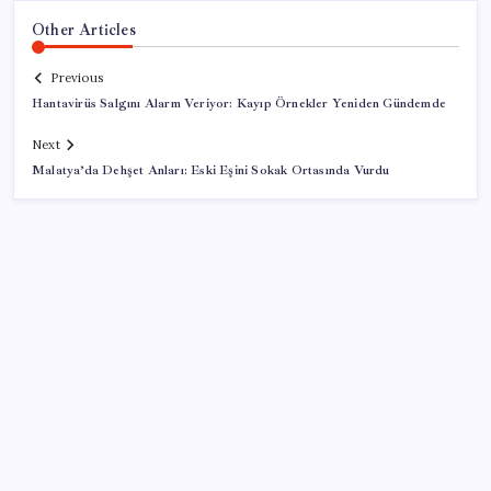
Other Articles
Previous
Hantavirüs Salgını Alarm Veriyor: Kayıp Örnekler Yeniden Gündemde
Next
Malatya’da Dehşet Anları: Eski Eşini Sokak Ortasında Vurdu
SON YAZILAR
9 milyon abonenin faturası kasım ayında ikiye
katlanacak