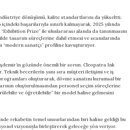
düstriye dönüşümü, kalite standartlarını da yükseltti.
içindeki başarılarıyla sınırlı kalmayarak, 2025 yılında
Exhibition Prize” ile uluslararası alanda da tanınmasını
ekilde tasarım süreçlerine dahil etmesi ve seanslarında
da “modern sanatçı” profiline kavuşturuyor.
Taşdemir’in gözünde önemli bir sorun. Cleopatra Ink
eknik becerilerin yanı sıra müşteri iletişimi ve iş
m programları oluşturarak, dövme sanatını kurumsal bir
arının oluşturulmasından personel seçim süreçlerine
lebilir ve öğretilebilir” bir model haline gelmesini
nde rekabetin temel unsurlarından biri haline geldiği bu
syonel vizyonuyla birleştirerek geleceğe yön veriyor.