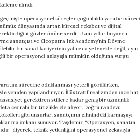
Yüzleri
kaleme alındı
için
 geçmişte operasyonel süreçler çoğunlukla yaratıcı sürec
günümüz dünyasında artan küresel rekabet ve dijital
erektirdiğini gözler önüne serdi. Uzun yıllar boyunca
dövme sanatçısı ve Cleopatra Ink Academy’nin Dövme
ilir bir sanat kariyerinin yalnızca yetenekle değil, aynı
çlü bir operasyonel anlayışla mümkün olduğuna vurgu
yaratım sürecine odaklanması yeterli görülürken,
 yeniden yapılandırıyor. İllüstratif realizmden ince hat
 hassasiyet gerektiren stillere kadar geniş bir uzmanlık
eta cerrahi bir titizlikle ele alıyor. Doğru randevu
tokolleri gibi unsurlar, sanatçının zihnindeki karmaşayı
daklanma imkanı sunuyor. Taşdemir, “Operasyon, sanatın
ıdır” diyerek, teknik yetkinliğini operasyonel zekasıyla