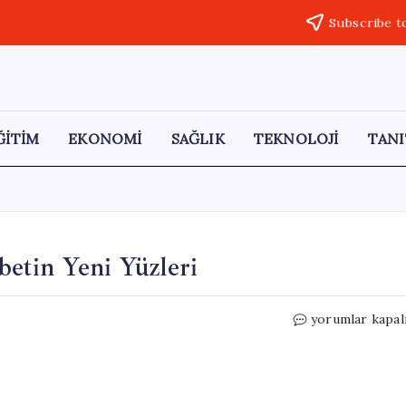
Subscribe t
ĞİTİM
EKONOMİ
SAĞLIK
TEKNOLOJİ
TANI
etin Yeni Yüzleri
Dövme
yorumlar kapal
Sanatında
Küresel
Rekabetin
Yeni