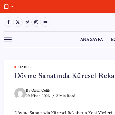
Skip
-
to
content
https://www.facebook.com/
https://twitter.com/
https://t.me/
https://www.instagram.com/
https://youtube.com/
ANA SAYFA
E
HABER
Dövme Sanatında Küresel Rekab
By
Onur Çelik
29 Nisan 2026
2 Min Read
Dövme Sanatında Küresel Rekabetin Yeni Yüzleri