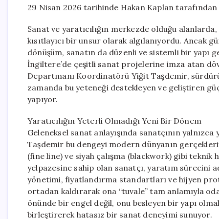
29 Nisan 2026 tarihinde Hakan Kaplan tarafından 
Sanat ve yaratıcılığın merkezde olduğu alanlarda,
kısıtlayıcı bir unsur olarak algılanıyordu. Ancak 
dönüşüm, sanatın da düzenli ve sistemli bir yapı g
İngiltere’de çeşitli sanat projelerine imza atan 
Departmanı Koordinatörü Yiğit Taşdemir, sürdürüleb
zamanda bu yeteneği destekleyen ve geliştiren gü
yapıyor.
Yaratıcılığın Yeterli Olmadığı Yeni Bir Dönem
Geleneksel sanat anlayışında sanatçının yalnızca 
Taşdemir bu dengeyi modern dünyanın gerçekleriyle
(fine line) ve siyah çalışma (blackwork) gibi teknik
yelpazesine sahip olan sanatçı, yaratım sürecini ad
yönetimi, fiyatlandırma standartları ve hijyen pro
ortadan kaldırarak ona “tuvale” tam anlamıyla o
önünde bir engel değil, onu besleyen bir yapı olmal
birleştirerek hatasız bir sanat deneyimi sunuyor.