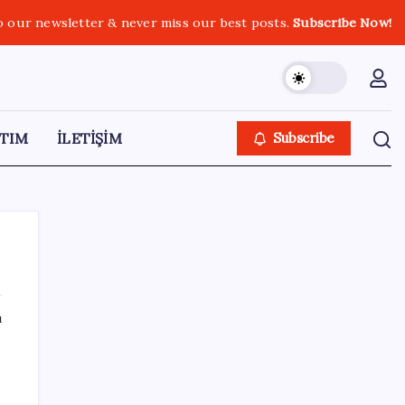
o our newsletter & never miss our best posts.
Subscribe Now!
TIM
İLETİŞİM
Subscribe
ı
SON YAZILAR
Türkiye, Suudi Arabistan ve Pakistan üçlü
savunma anlaşması imzaladı