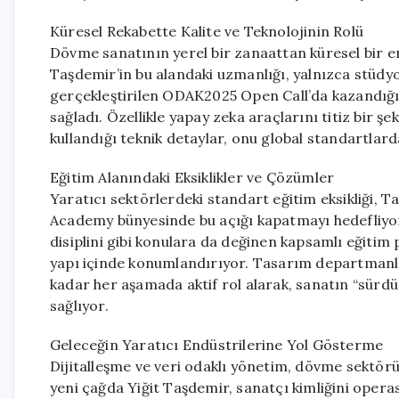
Küresel Rekabette Kalite ve Teknolojinin Rolü
Dövme sanatının yerel bir zanaattan küresel bir en
Taşdemir’in bu alandaki uzmanlığı, yalnızca stüdyo 
gerçekleştirilen ODAK2025 Open Call’da kazandığı “
sağladı. Özellikle yapay zeka araçlarını titiz bir ş
kullandığı teknik detaylar, onu global standartlar
Eğitim Alanındaki Eksiklikler ve Çözümler
Yaratıcı sektörlerdeki standart eğitim eksikliği, 
Academy bünyesinde bu açığı kapatmayı hedefliyor. T
disiplini gibi konulara da değinen kapsamlı eğiti
yapı içinde konumlandırıyor. Tasarım departmanl
kadar her aşamada aktif rol alarak, sanatın “sürdürü
sağlıyor.
Geleceğin Yaratıcı Endüstrilerine Yol Gösterme
Dijitalleşme ve veri odaklı yönetim, dövme sektörü
yeni çağda Yiğit Taşdemir, sanatçı kimliğini opera