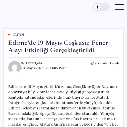
Skip
to
content
EĞITIM
Edirne’de 19 Mayıs Coşkusu: Fener
Alayı Etkinliği Gerçekleştirildi
Edirne’de
By
Onur Çelik
yorumlar kapalı
19
20 Mayıs 2026
1 Min Read
Mayıs
Coşkusu:
Fener
Edirne’de, 19 Mayıs Atatürk’ü Anma, Gençlik ve Spor Bayramı
Alayı
dolayısıyla büyük bir fener alayı yürüyüşü gerçekleştirildi.
Etkinliği
Gerçekleştirildi
Kentteki vatandaşlar, ellerinde Türk bayrakları ve Atatürk
için
fotoğraflarıyla, coşku dolu bir atmosferde yürüyüşe katıldı.
Edirne Belediyesi tarafından düzenlenen bu etkinlik, Atatürk
Bulvarı’ndaki Şükrüpaşa İlkokulu önünden start aldı. Yürüyüş
sırasında, katılımcılar meşaleler ve Türk bayrakları ile birlikte
marşlar eşliğinde Atatürk Anıtı’na kadar ilerledi. 7’den 70’e her