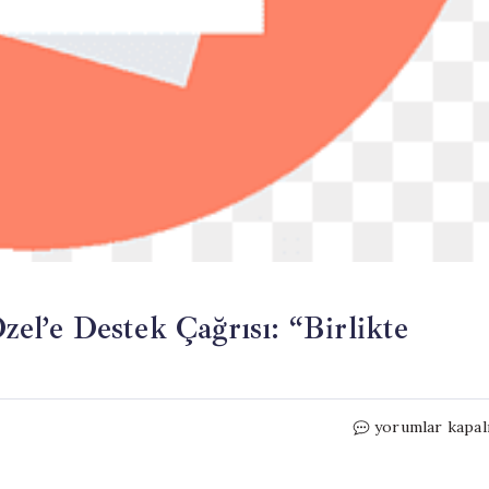
l’e Destek Çağrısı: “Birlikte
Ekrem
yorumlar kapal
İmamoğlu’ndan
Özgür