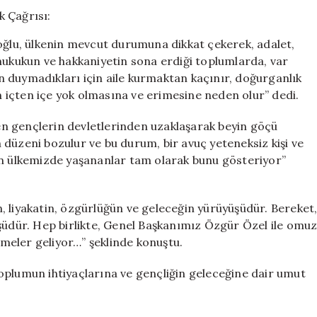
Özel’e
Destek
Çağrısı:
lu, ülkenin mevcut durumuna dikkat çekerek, adalet,
“Birlikte
hukukun ve hakkaniyetin sona erdiği toplumlarda, var
Yürüyelim!”
 duymadıkları için aile kurmaktan kaçınır, doğurganlık
için
in içten içe yok olmasına ve erimesine neden olur” dedi.
n gençlerin devletlerinden uzaklaşarak beyin göçü
in düzeni bozulur ve bu durum, bir avuç yeteneksiz kişi ve
ün ülkemizde yaşananlar tam olarak bunu gösteriyor”
, liyakatin, özgürlüğün ve geleceğin yürüyüşüdür. Bereket
üşüdür. Hep birlikte, Genel Başkanımız Özgür Özel ile omu
işmeler geliyor…” şeklinde konuştu.
oplumun ihtiyaçlarına ve gençliğin geleceğine dair umut