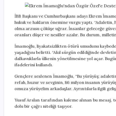
İBB Başkanı ve Cumhurbaşkanı adayı Ekrem İmamoğ
hukuk ve hakların önemine vurgu yaptı. “Adaletin, 
olma arzusu çöküşe uğrar. İnsanlar geleceğe güven
oranları düşer ve nesiller azalır. Bu durum, millet
İmamoğlu, liyakatsizlikten ötürü umudunu kaybede
yaşadığını belirtti. “Akıl sürgün edildiğinde devlet
dalkavuklarla ülkenin yönetilmesine yol açar. Bug
ifadelerini kullandı.
Gençlere seslenen İmamoğlu, “Bu yürüyüş; adaletin
refah, huzur ve sevginin, 86 milyon insanın yürüy
omuza yürüyelim arkadaşlar. Ayrıntılarla ilgili gel
Yusuf Arslan tarafından kaleme alınan bu mesaj, t
dolu bir çağrı niteliği taşıyor.