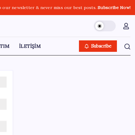
o our newsletter & never miss our best posts.
Subscribe Now!
TIM
İLETİŞİM
Subscribe
SON YAZILAR
Bakan Kurum: Bu işler ahbap çavuş ilişkisiyle
yürümez