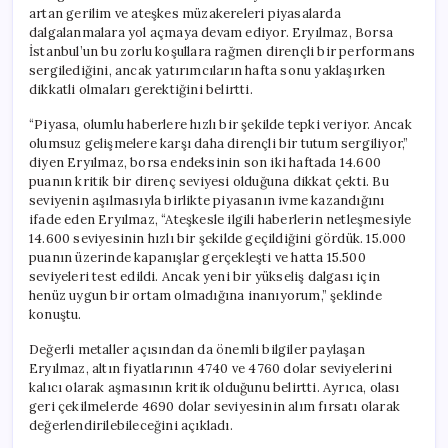
için
artan gerilim ve ateşkes müzakereleri piyasalarda
dalgalanmalara yol açmaya devam ediyor. Eryılmaz, Borsa
İstanbul’un bu zorlu koşullara rağmen dirençli bir performans
sergilediğini, ancak yatırımcıların hafta sonu yaklaşırken
dikkatli olmaları gerektiğini belirtti.
“Piyasa, olumlu haberlere hızlı bir şekilde tepki veriyor. Ancak
olumsuz gelişmelere karşı daha dirençli bir tutum sergiliyor,”
diyen Eryılmaz, borsa endeksinin son iki haftada 14.600
puanın kritik bir direnç seviyesi olduğuna dikkat çekti. Bu
seviyenin aşılmasıyla birlikte piyasanın ivme kazandığını
ifade eden Eryılmaz, “Ateşkesle ilgili haberlerin netleşmesiyle
14.600 seviyesinin hızlı bir şekilde geçildiğini gördük. 15.000
puanın üzerinde kapanışlar gerçekleşti ve hatta 15.500
seviyeleri test edildi. Ancak yeni bir yükseliş dalgası için
henüz uygun bir ortam olmadığına inanıyorum,” şeklinde
konuştu.
Değerli metaller açısından da önemli bilgiler paylaşan
Eryılmaz, altın fiyatlarının 4740 ve 4760 dolar seviyelerini
kalıcı olarak aşmasının kritik olduğunu belirtti. Ayrıca, olası
geri çekilmelerde 4690 dolar seviyesinin alım fırsatı olarak
değerlendirilebileceğini açıkladı.