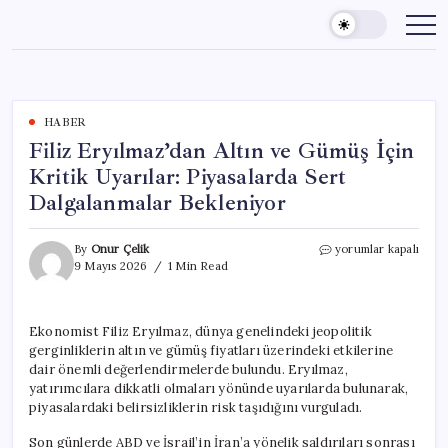
Skip
to
content
HABER
Filiz Eryılmaz’dan Altın ve Gümüş İçin
Kritik Uyarılar: Piyasalarda Sert
Dalgalanmalar Bekleniyor
Filiz
By
Onur Çelik
yorumlar kapalı
Eryılmaz’dan
9 Mayıs 2026
1 Min Read
Altın
ve
Gümüş
Ekonomist Filiz Eryılmaz, dünya genelindeki jeopolitik
İçin
gerginliklerin altın ve gümüş fiyatları üzerindeki etkilerine
Kritik
Uyarılar:
dair önemli değerlendirmelerde bulundu. Eryılmaz,
Piyasalarda
yatırımcılara dikkatli olmaları yönünde uyarılarda bulunarak,
Sert
piyasalardaki belirsizliklerin risk taşıdığını vurguladı.
Dalgalanmalar
Bekleniyor
Son günlerde ABD ve İsrail’in İran’a yönelik saldırıları sonrası