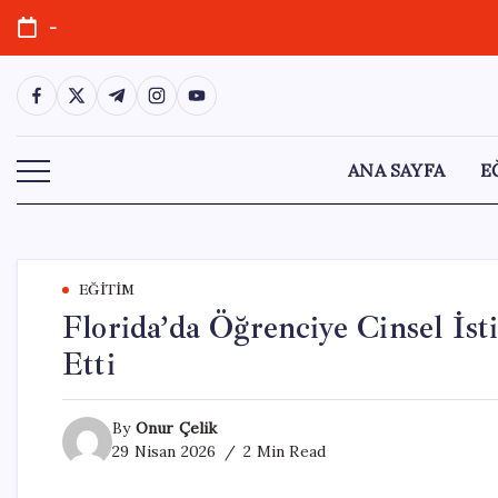
Skip
-
to
content
https://www.facebook.com/
https://twitter.com/
https://t.me/
https://www.instagram.com/
https://youtube.com/
ANA SAYFA
E
EĞITIM
Florida’da Öğrenciye Cinsel İs
Etti
By
Onur Çelik
29 Nisan 2026
2 Min Read