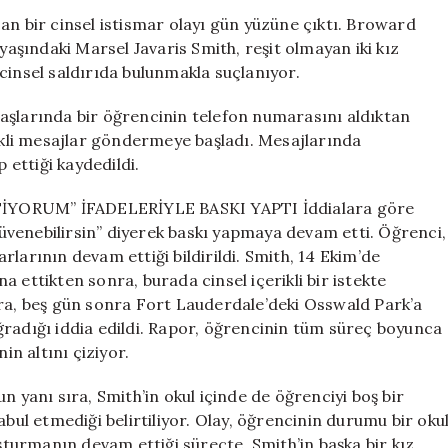
Öğretmenin
an bir cinsel istismar olayı gün yüzüne çıktı. Broward
Mesajları
şındaki Marsel Javaris Smith, reşit olmayan iki kız
Şok
cinsel saldırıda bulunmakla suçlanıyor.
Etti
için
aşlarında bir öğrencinin telefon numarasını aldıktan
rikli mesajlar göndermeye başladı. Mesajlarında
 ettiği kaydedildi.
ORUM” İFADELERİYLE BASKI YAPTI İddialara göre
venebilirsin” diyerek baskı yapmaya devam etti. Öğrenci,
larının devam ettiği bildirildi. Smith, 14 Ekim’de
 ettikten sonra, burada cinsel içerikli bir istekte
nra, beş gün sonra Fort Lauderdale’deki Osswald Park’a
ğradığı iddia edildi. Rapor, öğrencinin tüm süreç boyunca
in altını çiziyor.
ı sıra, Smith’in okul içinde de öğrenciyi boş bir
abul etmediği belirtiliyor. Olay, öğrencinin durumu bir oku
uşturmanın devam ettiği süreçte, Smith’in başka bir kız