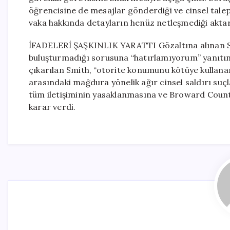
öğrencisine de mesajlar gönderdiği ve cinsel talep
vaka hakkında detayların henüz netleşmediği aktar
İFADELERİ ŞAŞKINLIK YARATTI Gözaltına alınan Sm
buluşturmadığı sorusuna “hatırlamıyorum” yanıtını 
çıkarılan Smith, “otorite konumunu kötüye kullanar
arasındaki mağdura yönelik ağır cinsel saldırı suç
tüm iletişiminin yasaklanmasına ve Broward Coun
karar verdi.