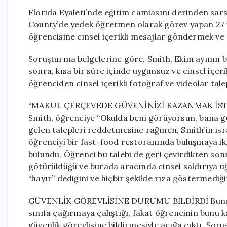
Florida Eyaleti’nde eğitim camiasını derinden sars
County’de yedek öğretmen olarak görev yapan 27 ya
öğrencisine cinsel içerikli mesajlar göndermek ve 
Soruşturma belgelerine göre, Smith, Ekim ayının b
sonra, kısa bir süre içinde uygunsuz ve cinsel içe
öğrenciden cinsel içerikli fotoğraf ve videolar talep
“MAKUL ÇERÇEVEDE GÜVENİNİZİ KAZANMAK İSTİY
Smith, öğrenciye “Okulda beni görüyorsun, bana gü
gelen talepleri reddetmesine rağmen, Smith’in ısrar
öğrenciyi bir fast-food restoranında buluşmaya ikna
bulundu. Öğrenci bu talebi de geri çevirdikten so
götürüldüğü ve burada aracında cinsel saldırıya u
“hayır” dediğini ve hiçbir şekilde rıza göstermediğin
GÜVENLİK GÖREVLİSİNE DURUMU BİLDİRDİ Bunun yan
sınıfa çağırmaya çalıştığı, fakat öğrencinin bunu k
güvenlik görevlisine bildirmesiyle açığa çıktı. Sor