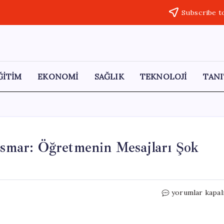
Subscribe t
ĞİTİM
EKONOMİ
SAĞLIK
TEKNOLOJİ
TANI
tismar: Öğretmenin Mesajları Şok
Florida’da
yorumlar kapal
Öğrenciye
Cinsel
İstismar: