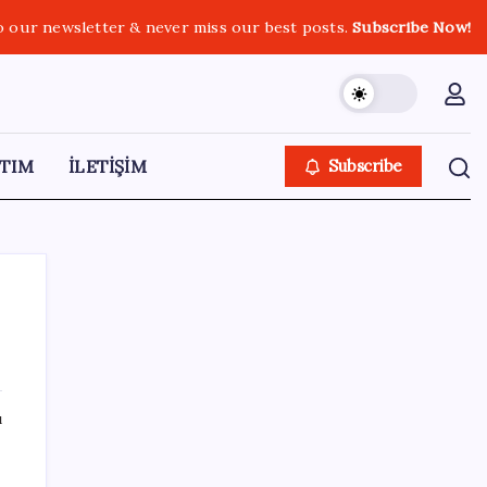
o our newsletter & never miss our best posts.
Subscribe Now!
TIM
İLETİŞİM
Subscribe
SON YAZILAR
ı
9 milyon abonenin faturası kasım ayında
ikiye katlanacak