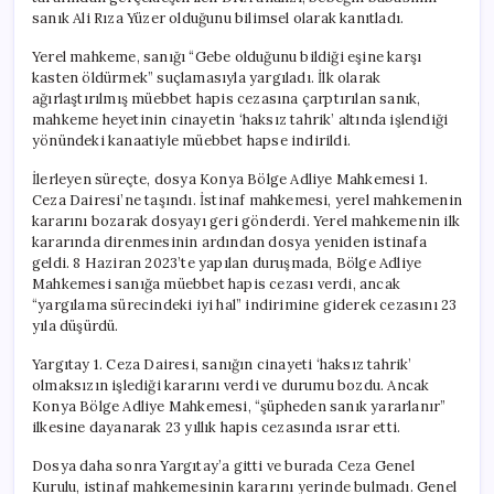
sanık Ali Rıza Yüzer olduğunu bilimsel olarak kanıtladı.
Yerel mahkeme, sanığı “Gebe olduğunu bildiği eşine karşı
kasten öldürmek” suçlamasıyla yargıladı. İlk olarak
ağırlaştırılmış müebbet hapis cezasına çarptırılan sanık,
mahkeme heyetinin cinayetin ‘haksız tahrik’ altında işlendiği
yönündeki kanaatiyle müebbet hapse indirildi.
İlerleyen süreçte, dosya Konya Bölge Adliye Mahkemesi 1.
Ceza Dairesi’ne taşındı. İstinaf mahkemesi, yerel mahkemenin
kararını bozarak dosyayı geri gönderdi. Yerel mahkemenin ilk
kararında direnmesinin ardından dosya yeniden istinafa
geldi. 8 Haziran 2023’te yapılan duruşmada, Bölge Adliye
Mahkemesi sanığa müebbet hapis cezası verdi, ancak
“yargılama sürecindeki iyi hal” indirimine giderek cezasını 23
yıla düşürdü.
Yargıtay 1. Ceza Dairesi, sanığın cinayeti ‘haksız tahrik’
olmaksızın işlediği kararını verdi ve durumu bozdu. Ancak
Konya Bölge Adliye Mahkemesi, “şüpheden sanık yararlanır”
ilkesine dayanarak 23 yıllık hapis cezasında ısrar etti.
Dosya daha sonra Yargıtay’a gitti ve burada Ceza Genel
Kurulu, istinaf mahkemesinin kararını yerinde bulmadı. Genel