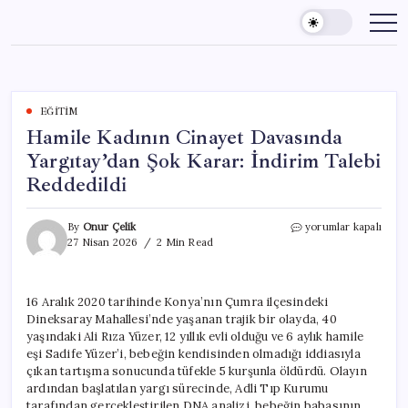
Skip
to
content
EĞITIM
Hamile Kadının Cinayet Davasında
Yargıtay’dan Şok Karar: İndirim Talebi
Reddedildi
Hamile
By
Onur Çelik
yorumlar kapalı
Kadının
27 Nisan 2026
2 Min Read
Cinayet
Davasında
Yargıtay’dan
16 Aralık 2020 tarihinde Konya’nın Çumra ilçesindeki
Şok
Dineksaray Mahallesi’nde yaşanan trajik bir olayda, 40
Karar:
İndirim
yaşındaki Ali Rıza Yüzer, 12 yıllık evli olduğu ve 6 aylık hamile
Talebi
eşi Sadife Yüzer’i, bebeğin kendisinden olmadığı iddiasıyla
Reddedildi
çıkan tartışma sonucunda tüfekle 5 kurşunla öldürdü. Olayın
için
ardından başlatılan yargı sürecinde, Adli Tıp Kurumu
tarafından gerçekleştirilen DNA analizi, bebeğin babasının