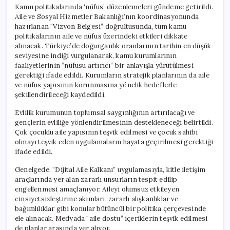
İlan
Kamu politikalarında ‘nüfus’ düzenlemeleri gündeme getirildi.
Edildi!
Aile ve Sosyal Hizmetler Bakanlığı’nın koordinasyonunda
için
hazırlanan “Vizyon Belgesi” doğrultusunda, tüm kamu
politikalarının aile ve nüfus üzerindeki etkileri dikkate
alınacak. Türkiye’de doğurganlık oranlarının tarihin en düşük
seviyesine indiği vurgulanarak, kamu kurumlarının
faaliyetlerinin “nüfusu artırıcı” bir anlayışla yürütülmesi
gerektiği ifade edildi. Kurumların stratejik planlarının da aile
ve nüfus yapısının korunmasına yönelik hedeflerle
şekillendirileceği kaydedildi.
Evlilik kurumunun toplumsal saygınlığının artırılacağı ve
gençlerin evliliğe yönlendirilmesinin destekleneceği belirtildi.
Çok çocuklu aile yapısının teşvik edilmesi ve çocuk sahibi
olmayı teşvik eden uygulamaların hayata geçirilmesi gerektiği
ifade edildi.
Genelgede, “Dijital Aile Kalkanı” uygulamasıyla, kitle iletişim
araçlarında yer alan zararlı unsurların tespit edilip
engellenmesi amaçlanıyor. Aileyi olumsuz etkileyen
cinsiyetsizleştirme akımları, zararlı alışkanlıklar ve
bağımlılıklar gibi konular bütüncül bir politika çerçevesinde
ele alınacak. Medyada “aile dostu” içeriklerin teşvik edilmesi
de planlar arasında yer alıyor.