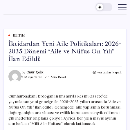
Skip
to
content
EĞITIM
İktidardan Yeni Aile Politikaları: 2026-
2035 Dönemi ‘Aile ve Nüfus On Yılı’
İlan Edildi!
İktidardan
By
Onur Çelik
yorumlar kapalı
Yeni
2 Mayıs 2026
1 Min Read
Aile
Politikaları:
2026-
Cumhurbaşkanı Erdoğan’ın imzasıyla Resmi Gazete’de
2035
yayımlanan yeni genelge ile 2026-2035 yılları arasında “Aile ve
Dönemi
‘Aile
Nüfus On Yılı” ilan edildi. Genelgede, aile yapısının korunması,
ve
doğurganlığın artırılması ve evlilik kurumunun teşvik edilmesi
Nüfus
gibi hedefler ön plana çıkıyor. Ayrıca, her yılın mayıs ayının
On
son haftası “Milli Aile Haftası” olarak kutlanacak.
Yılı’