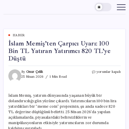
Skip
to
content
HABER
İslam Memiş’ten Çarpıcı Uyarı: 100
Bin TL Yatıran Yatırımcı 820 TL’ye
Düştü
İslam
By
Onur Çelik
yorumlar kapalı
Memiş’ten
25 Nisan 2026
1 Min Read
Çarpıcı
Uyarı:
100
İslam Memiş, yatırım dünyasında yaşanan büyük bir
Bin
dolandırıcılığı gün yüzüne çıkardı. Yatırımcıların 100 bin lira
TL
Yatıran
yatırdıkları bir “meme coin” projesinin, şu anda sadece 820
Yatırımcı
TL değerine düştüğünü belirtti. 25 Nisan 2026’da yapılan
820
açıklamalarda, piyasalardaki belirsizliklerin ve
TL’ye
manipülasyonların etkisiyle yatırımcıların zor durumda
Düştü
kaldığını vurguladı.