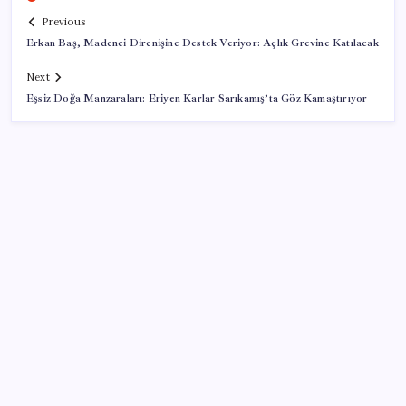
Previous
Erkan Baş, Madenci Direnişine Destek Veriyor: Açlık Grevine Katılacak
Next
Eşsiz Doğa Manzaraları: Eriyen Karlar Sarıkamış’ta Göz Kamaştırıyor
SON YAZILAR
İklim zirvesi de milyarlar yutacak
Bakan Kurum: Bu işler ahbap çavuş ilişkisiyle
yürümez