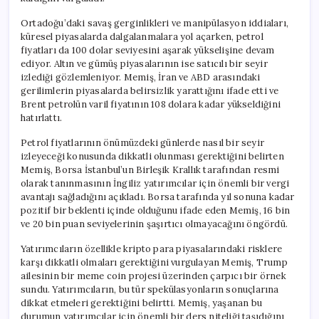
için
Ortadoğu’daki savaş gerginlikleri ve manipülasyon iddiaları,
küresel piyasalarda dalgalanmalara yol açarken, petrol
fiyatları da 100 dolar seviyesini aşarak yükselişine devam
ediyor. Altın ve gümüş piyasalarının ise satıcılı bir seyir
izlediği gözlemleniyor. Memiş, İran ve ABD arasındaki
gerilimlerin piyasalarda belirsizlik yarattığını ifade etti ve
Brent petrolün varil fiyatının 108 dolara kadar yükseldiğini
hatırlattı.
Petrol fiyatlarının önümüzdeki günlerde nasıl bir seyir
izleyeceği konusunda dikkatli olunması gerektiğini belirten
Memiş, Borsa İstanbul’un Birleşik Krallık tarafından resmi
olarak tanınmasının İngiliz yatırımcılar için önemli bir vergi
avantajı sağladığını açıkladı. Borsa tarafında yıl sonuna kadar
pozitif bir beklenti içinde olduğunu ifade eden Memiş, 16 bin
ve 20 bin puan seviyelerinin şaşırtıcı olmayacağını öngördü.
Yatırımcıların özellikle kripto para piyasalarındaki risklere
karşı dikkatli olmaları gerektiğini vurgulayan Memiş, Trump
ailesinin bir meme coin projesi üzerinden çarpıcı bir örnek
sundu. Yatırımcıların, bu tür spekülasyonların sonuçlarına
dikkat etmeleri gerektiğini belirtti. Memiş, yaşanan bu
durumun yatırımcılar için önemli bir ders niteliği taşıdığını