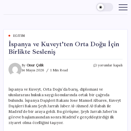
Skip
to
content
EĞITIM
İspanya ve Kuveyt’ten Orta Doğu İçin
Birlikte Sesleniş
İspanya
By
Onur Çelik
yorumlar kapalı
ve
14 Mayıs 2026
1 Min Read
Kuveyt’ten
Orta
Doğu
İspanya ve Kuveyt, Orta Doğu’da barış, diplomasi ve
İçin
uluslararası hukuka saygı konularında ortak bir çağrıda
Birlikte
Sesleniş
bulundu. İspanya Dışişleri Bakanı Jose Manuel Albares, Kuveyt
için
Dışişleri Bakanı Şeyh Jarrah Jaber Al-Ahmed Al-Sabah ile
Madrid’de bir araya geldi. Bu görüşme, Şeyh Jarrah Jaber’in
göreve başlamasından sonra Madrid’e gerçekleştirdiği ilk
ziyaret olma özelliğini taşıyor.