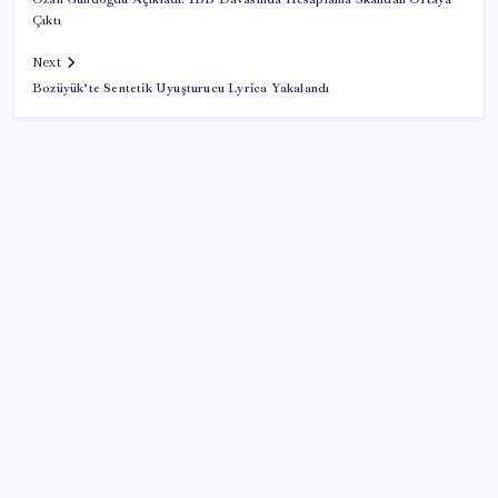
Çıktı
Next
Bozüyük’te Sentetik Uyuşturucu Lyrica Yakalandı
SON YAZILAR
9 milyon abonenin faturası kasım ayında ikiye
katlanacak
İyileşmeyen yaralara dikkat: Cilt kanserinin habercisi
olabilir