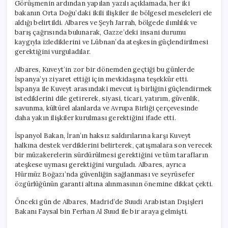
Görüşmenin ardından yapılan yazılı açıklamada, her iki
bakanın Orta Doğu’daki ikili ilişkiler ile bölgesel meseleleri ele
aldığı belirtildi. Albares ve Şeyh Jarrah, bölgede ılımlılık ve
barış çağrısında bulunarak, Gazze’deki insani durumu
kaygıyla izlediklerini ve Lübnan’da ateşkesin güçlendirilmesi
gerektiğini vurguladılar.
Albares, Kuveyt’in zor bir dönemden geçtiği bu günlerde
İspanya’yı ziyaret ettiği için mevkidaşına teşekkür etti.
İspanya ile Kuveyt arasındaki mevcut iş birliğini güçlendirmek
istediklerini dile getirerek, siyasi, ticari, yatırım, güvenlik,
savunma, kültürel alanlarda ve Avrupa Birliği çerçevesinde
daha yakın ilişkiler kurulması gerektiğini ifade etti.
İspanyol Bakan, İran’ın haksız saldırılarına karşı Kuveyt
halkına destek verdiklerini belirterek, çatışmalara son verecek
bir müzakerelerin sürdürülmesi gerektiğini ve tüm tarafların
ateşkese uyması gerektiğini vurguladı. Albares, ayrıca
Hürmüz Boğazı’nda güvenliğin sağlanması ve seyrüsefer
özgürlüğünün garanti altına alınmasının önemine dikkat çekti.
Önceki gün de Albares, Madrid’de Suudi Arabistan Dışişleri
Bakanı Faysal bin Ferhan Al Suud ile bir araya gelmişti.