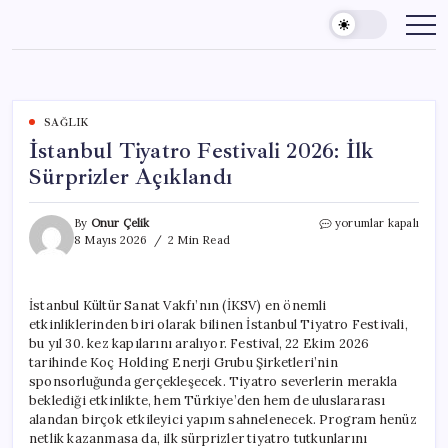
Skip
to
content
SAĞLIK
İstanbul Tiyatro Festivali 2026: İlk
Sürprizler Açıklandı
İstanbul
By
Onur Çelik
yorumlar kapalı
Tiyatro
8 Mayıs 2026
2 Min Read
Festivali
2026:
İlk
İstanbul Kültür Sanat Vakfı’nın (İKSV) en önemli
Sürprizler
etkinliklerinden biri olarak bilinen İstanbul Tiyatro Festivali,
Açıklandı
için
bu yıl 30. kez kapılarını aralıyor. Festival, 22 Ekim 2026
tarihinde Koç Holding Enerji Grubu Şirketleri’nin
sponsorluğunda gerçekleşecek. Tiyatro severlerin merakla
beklediği etkinlikte, hem Türkiye’den hem de uluslararası
alandan birçok etkileyici yapım sahnelenecek. Program henüz
netlik kazanmasa da, ilk sürprizler tiyatro tutkunlarını