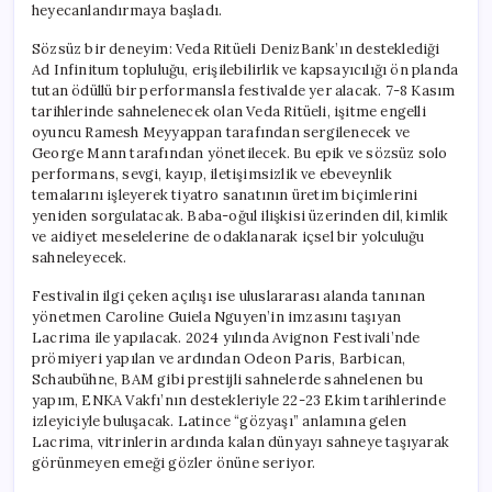
heyecanlandırmaya başladı.
Sözsüz bir deneyim: Veda Ritüeli DenizBank’ın desteklediği
Ad Infinitum topluluğu, erişilebilirlik ve kapsayıcılığı ön planda
tutan ödüllü bir performansla festivalde yer alacak. 7-8 Kasım
tarihlerinde sahnelenecek olan Veda Ritüeli, işitme engelli
oyuncu Ramesh Meyyappan tarafından sergilenecek ve
George Mann tarafından yönetilecek. Bu epik ve sözsüz solo
performans, sevgi, kayıp, iletişimsizlik ve ebeveynlik
temalarını işleyerek tiyatro sanatının üretim biçimlerini
yeniden sorgulatacak. Baba-oğul ilişkisi üzerinden dil, kimlik
ve aidiyet meselelerine de odaklanarak içsel bir yolculuğu
sahneleyecek.
Festivalin ilgi çeken açılışı ise uluslararası alanda tanınan
yönetmen Caroline Guiela Nguyen’in imzasını taşıyan
Lacrima ile yapılacak. 2024 yılında Avignon Festivali’nde
prömiyeri yapılan ve ardından Odeon Paris, Barbican,
Schaubühne, BAM gibi prestijli sahnelerde sahnelenen bu
yapım, ENKA Vakfı’nın destekleriyle 22-23 Ekim tarihlerinde
izleyiciyle buluşacak. Latince “gözyaşı” anlamına gelen
Lacrima, vitrinlerin ardında kalan dünyayı sahneye taşıyarak
görünmeyen emeği gözler önüne seriyor.