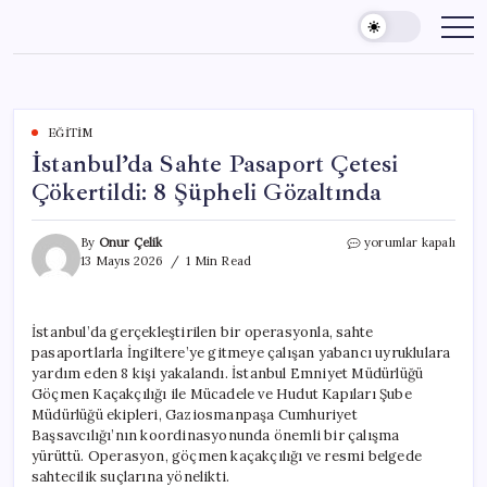
Skip
to
content
EĞITIM
İstanbul’da Sahte Pasaport Çetesi
Çökertildi: 8 Şüpheli Gözaltında
İstanbul’da
By
Onur Çelik
yorumlar kapalı
Sahte
13 Mayıs 2026
1 Min Read
Pasaport
Çetesi
Çökertildi:
İstanbul’da gerçekleştirilen bir operasyonla, sahte
8
pasaportlarla İngiltere’ye gitmeye çalışan yabancı uyruklulara
Şüpheli
Gözaltında
yardım eden 8 kişi yakalandı. İstanbul Emniyet Müdürlüğü
için
Göçmen Kaçakçılığı ile Mücadele ve Hudut Kapıları Şube
Müdürlüğü ekipleri, Gaziosmanpaşa Cumhuriyet
Başsavcılığı’nın koordinasyonunda önemli bir çalışma
yürüttü. Operasyon, göçmen kaçakçılığı ve resmi belgede
sahtecilik suçlarına yönelikti.