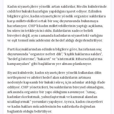
Kadın siyasetçilere yönelik artan saldırılar, Meclis kulislerinde
ciddi bir hukuki hazırlığın yapıldığını işaret ediyor. Edinilen
bilgilere göre, kadın siyasetçilere yönelik organize saldırılara
karşı milletvekilleri ortak bir suç duyurusunda bulunmaya
hazırlanıyor. CHP’li kadın milletvekillerinin yaptığı açıklama,
bu sürecin tetikleyicisi oldu. Saldırıların sadece belirli
bireyleri değil, aynı zamanda kadınların siyasetteki varlığını
ve eşit temsil mücadelesini de hedef aldığı değerlendiriliyor.
Parti kaynaklarından edinilen bilgilere göre, hazırlanan suç
duyurusunda “organize nefret dili”, “kişilik haklarına saldırı”,
“hedef gösterme”, “hakaret” ve “sistematik itibarsızlaştırma
kampanyaları” gibi başlıkların yer alması planlanıyor.
Siyasi kulislerde, kadın siyasetçilere yönelik kullanılan dilin
sertleşmesi ve aileleri hedef alan saldırıların artması
nedeniyle kapsamlı bir hukuki süreç için adımlar atıldığı ifade
ediliyor. CHP yöneticileri, bu saldırıların bireysel olmadığını,
arkasında organize bir yapı olduğunu savunuyor. “Amaç,
kadınları korkutmak, yalnızlaştırmak ve kamusal alandan
uzaklaştırmak” yorumları yapılıyor. Ayrıca, kadın cinayetleri
ve kadın hakları mücadelesinin bu saldırılarla doğrudan
bağlantılı olduğu belirtiliyor.