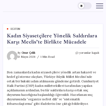
Skip
to
content
EĞITIM
Kadın Siyasetçilere Yönelik Saldırılara
Karşı Meclis’te Birlikte Mücadele
Kadın
By
Onur Çelik
yorumlar kapalı
Siyasetçilere
13 Mayıs 2026
1 Min Read
Yönelik
Saldırılara
Karşı
Son zamanlarda kadın siyasetçilere yönelik artan hakaret ve
Meclis’te
hedef gösterme olayları, Türkiye Büyük Millet Meclisi’nde
Birlikte
Mücadele
ortak bir hukuki adım atılmasını gündeme getirdi. Cumhuriyet
için
Halk Partisi (CHP) kadın milletvekilleri tarafından yapılan
açıklamanın ardından, bu tür saldırılara karşı ortak suç
duyurusu hazırlığına başlanıldığı öğrenildi. Hazırlanan suç
duyurusunda “organize nefret dili” ve “sistematik
itibarsızlaştırma” gibi ifadelerin öne çıktığı bildiriliyor.