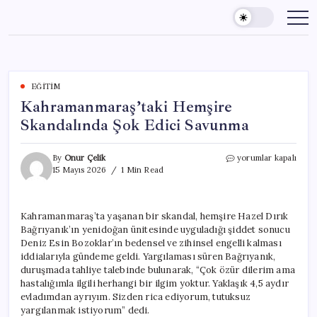
Skip
to
content
EĞITIM
Kahramanmaraş’taki Hemşire
Skandalında Şok Edici Savunma
Kahramanmaraş’taki
By
Onur Çelik
yorumlar kapalı
Hemşire
15 Mayıs 2026
1 Min Read
Skandalında
Şok
Edici
Kahramanmaraş’ta yaşanan bir skandal, hemşire Hazel Dırık
Savunma
Bağrıyanık’ın yenidoğan ünitesinde uyguladığı şiddet sonucu
için
Deniz Esin Bozoklar’ın bedensel ve zihinsel engelli kalması
iddialarıyla gündeme geldi. Yargılaması süren Bağrıyanık,
duruşmada tahliye talebinde bulunarak, “Çok özür dilerim ama
hastalığımla ilgili herhangi bir ilgim yoktur. Yaklaşık 4,5 aydır
evladımdan ayrıyım. Sizden rica ediyorum, tutuksuz
yargılanmak istiyorum” dedi.