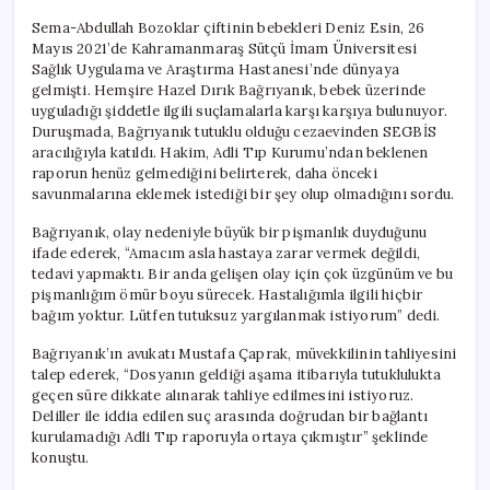
Sema-Abdullah Bozoklar çiftinin bebekleri Deniz Esin, 26
Mayıs 2021’de Kahramanmaraş Sütçü İmam Üniversitesi
Sağlık Uygulama ve Araştırma Hastanesi’nde dünyaya
gelmişti. Hemşire Hazel Dırık Bağrıyanık, bebek üzerinde
uyguladığı şiddetle ilgili suçlamalarla karşı karşıya bulunuyor.
Duruşmada, Bağrıyanık tutuklu olduğu cezaevinden SEGBİS
aracılığıyla katıldı. Hakim, Adli Tıp Kurumu’ndan beklenen
raporun henüz gelmediğini belirterek, daha önceki
savunmalarına eklemek istediği bir şey olup olmadığını sordu.
Bağrıyanık, olay nedeniyle büyük bir pişmanlık duyduğunu
ifade ederek, “Amacım asla hastaya zarar vermek değildi,
tedavi yapmaktı. Bir anda gelişen olay için çok üzgünüm ve bu
pişmanlığım ömür boyu sürecek. Hastalığımla ilgili hiçbir
bağım yoktur. Lütfen tutuksuz yargılanmak istiyorum” dedi.
Bağrıyanık’ın avukatı Mustafa Çaprak, müvekkilinin tahliyesini
talep ederek, “Dosyanın geldiği aşama itibarıyla tutuklulukta
geçen süre dikkate alınarak tahliye edilmesini istiyoruz.
Deliller ile iddia edilen suç arasında doğrudan bir bağlantı
kurulamadığı Adli Tıp raporuyla ortaya çıkmıştır” şeklinde
konuştu.