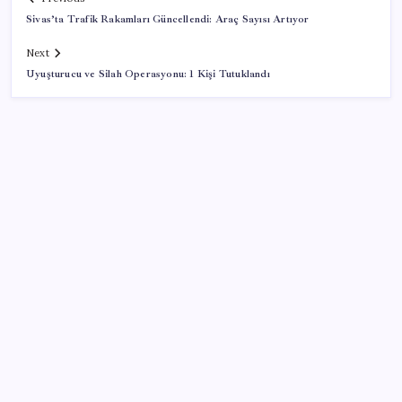
Sivas’ta Trafik Rakamları Güncellendi: Araç Sayısı Artıyor
Next
Uyuşturucu ve Silah Operasyonu: 1 Kişi Tutuklandı
SON YAZILAR
9 milyon abonenin faturası kasım ayında ikiye
katlanacak
İyileşmeyen yaralara dikkat: Cilt kanserinin habercisi
olabilir