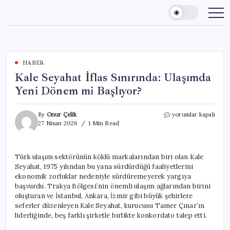
Skip
to
content
HABER
Kale Seyahat İflas Sınırında: Ulaşımda
Yeni Dönem mi Başlıyor?
Kale
By
Onur Çelik
yorumlar kapalı
Seyahat
27 Nisan 2026
1 Min Read
İflas
Sınırında:
Ulaşımda
Türk ulaşım sektörünün köklü markalarından biri olan Kale
Yeni
Seyahat, 1975 yılından bu yana sürdürdüğü faaliyetlerini
Dönem
mi
ekonomik zorluklar nedeniyle sürdüremeyerek yargıya
Başlıyor?
başvurdu. Trakya Bölgesi’nin önemli ulaşım ağlarından birini
için
oluşturan ve İstanbul, Ankara, İzmir gibi büyük şehirlere
seferler düzenleyen Kale Seyahat, kurucusu Tamer Çınar’ın
liderliğinde, beş farklı şirketle birlikte konkordato talep etti.