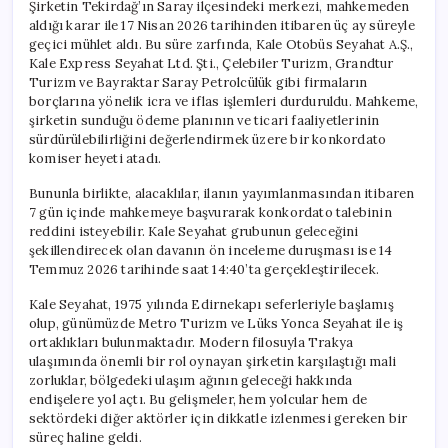
Şirketin Tekirdağ’ın Saray ilçesindeki merkezi, mahkemeden
aldığı karar ile 17 Nisan 2026 tarihinden itibaren üç ay süreyle
geçici mühlet aldı. Bu süre zarfında, Kale Otobüs Seyahat A.Ş.,
Kale Express Seyahat Ltd. Şti., Çelebiler Turizm, Grandtur
Turizm ve Bayraktar Saray Petrolcülük gibi firmaların
borçlarına yönelik icra ve iflas işlemleri durduruldu. Mahkeme,
şirketin sunduğu ödeme planının ve ticari faaliyetlerinin
sürdürülebilirliğini değerlendirmek üzere bir konkordato
komiser heyeti atadı.
Bununla birlikte, alacaklılar, ilanın yayımlanmasından itibaren
7 gün içinde mahkemeye başvurarak konkordato talebinin
reddini isteyebilir. Kale Seyahat grubunun geleceğini
şekillendirecek olan davanın ön inceleme duruşması ise 14
Temmuz 2026 tarihinde saat 14:40’ta gerçekleştirilecek.
Kale Seyahat, 1975 yılında Edirnekapı seferleriyle başlamış
olup, günümüzde Metro Turizm ve Lüks Yonca Seyahat ile iş
ortaklıkları bulunmaktadır. Modern filosuyla Trakya
ulaşımında önemli bir rol oynayan şirketin karşılaştığı mali
zorluklar, bölgedeki ulaşım ağının geleceği hakkında
endişelere yol açtı. Bu gelişmeler, hem yolcular hem de
sektördeki diğer aktörler için dikkatle izlenmesi gereken bir
süreç haline geldi.