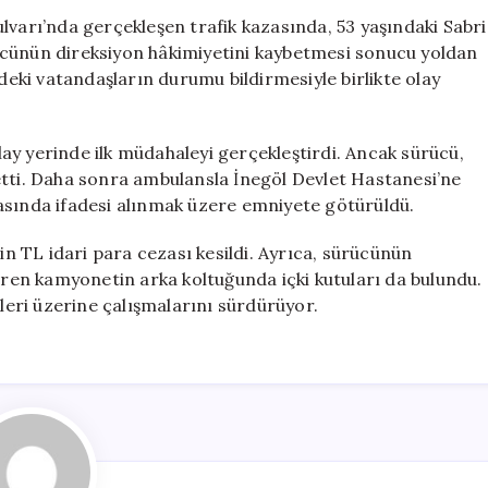
Testini
lvarı’nda gerçekleşen trafik kazasında, 53 yaşındaki Sabri
Reddeden
ücünün direksiyon hâkimiyetini kaybetmesi sonucu yoldan
Sürücüye
ki vatandaşların durumu bildirmesiyle birlikte olay
150
Bin
TL
olay yerinde ilk müdahaleyi gerçekleştirdi. Ancak sürücü,
Ceza
etti. Daha sonra ambulansla İnegöl Devlet Hastanesi’ne
için
asında ifadesi alınmak üzere emniyete götürüldü.
bin TL idari para cezası kesildi. Ayrıca, sürücünün
gören kamyonetin arka koltuğunda içki kutuları da bulundu.
nleri üzerine çalışmalarını sürdürüyor.