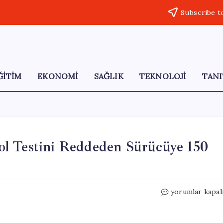
Subscribe t
ĞİTİM
EKONOMİ
SAĞLIK
TEKNOLOJİ
TANI
l Testini Reddeden Sürücüye 150
Kamyonet
yorumlar kapal
Şarampole
Uçtu:
Alkol