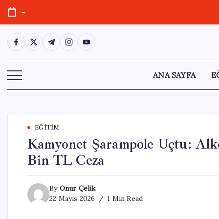
Skip
-
to
content
https://www.facebook.com/
https://twitter.com/
https://t.me/
https://www.instagram.com/
https://youtube.com/
ANA SAYFA
E
EĞITIM
Kamyonet Şarampole Uçtu: Alko
Bin TL Ceza
By
Onur Çelik
22 Mayıs 2026
1 Min Read