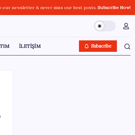
o our newsletter & never miss our best posts.
Subscribe Now!
TIM
İLETİŞİM
Subscribe
SON YAZILAR
ı
İklim zirvesi de milyarlar yutacak