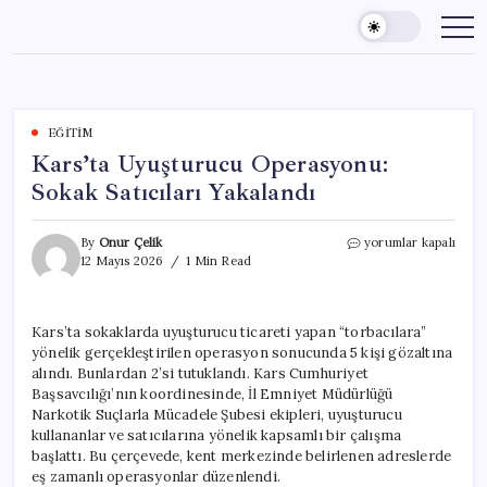
Skip
to
content
EĞITIM
Kars’ta Uyuşturucu Operasyonu:
Sokak Satıcıları Yakalandı
Kars’ta
By
Onur Çelik
yorumlar kapalı
Uyuşturucu
12 Mayıs 2026
1 Min Read
Operasyonu:
Sokak
Satıcıları
Kars’ta sokaklarda uyuşturucu ticareti yapan “torbacılara”
Yakalandı
yönelik gerçekleştirilen operasyon sonucunda 5 kişi gözaltına
için
alındı. Bunlardan 2’si tutuklandı. Kars Cumhuriyet
Başsavcılığı’nın koordinesinde, İl Emniyet Müdürlüğü
Narkotik Suçlarla Mücadele Şubesi ekipleri, uyuşturucu
kullananlar ve satıcılarına yönelik kapsamlı bir çalışma
başlattı. Bu çerçevede, kent merkezinde belirlenen adreslerde
eş zamanlı operasyonlar düzenlendi.