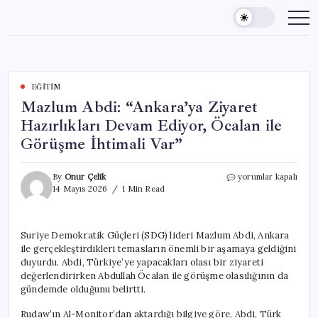
Skip
to
content
EĞITIM
Mazlum Abdi: “Ankara’ya Ziyaret
Hazırlıkları Devam Ediyor, Öcalan ile
Görüşme İhtimali Var”
Mazlum
By
Onur Çelik
yorumlar kapalı
Abdi:
14 Mayıs 2026
1 Min Read
“Ankara’ya
Ziyaret
Hazırlıkları
Suriye Demokratik Güçleri (SDG) lideri Mazlum Abdi, Ankara
Devam
ile gerçekleştirdikleri temasların önemli bir aşamaya geldiğini
Ediyor,
Öcalan
duyurdu. Abdi, Türkiye’ye yapacakları olası bir ziyareti
ile
değerlendirirken Abdullah Öcalan ile görüşme olasılığının da
Görüşme
gündemde olduğunu belirtti.
İhtimali
Var”
Rudaw’ın Al-Monitor’dan aktardığı bilgiye göre, Abdi, Türk