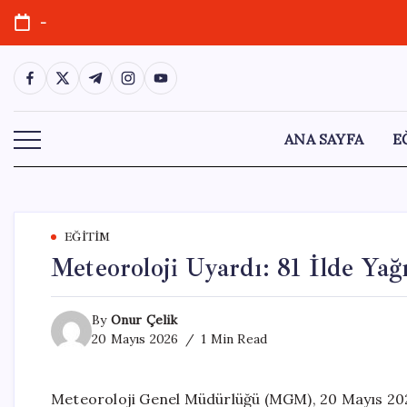
Skip
-
to
content
https://www.facebook.com/
https://twitter.com/
https://t.me/
https://www.instagram.com/
https://youtube.com/
ANA SAYFA
E
EĞITIM
Meteoroloji Uyardı: 81 İlde Yağ
By
Onur Çelik
20 Mayıs 2026
1 Min Read
Meteoroloji Genel Müdürlüğü (MGM), 20 Mayıs 2026