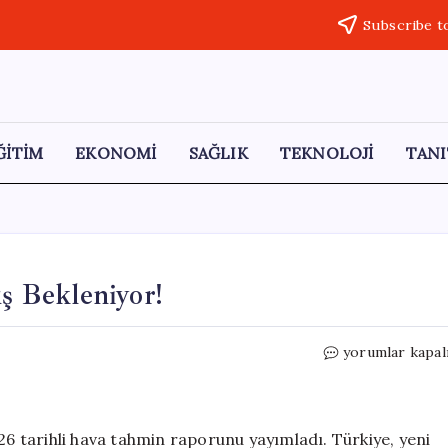
Subscribe t
ĞİTİM
EKONOMİ
SAĞLIK
TEKNOLOJİ
TANI
ış Bekleniyor!
Meteoroloji
yorumlar kapal
Uyardı:
81
İlde
Yağış
 tarihli hava tahmin raporunu yayımladı. Türkiye, yeni