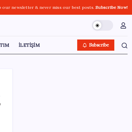
o our newsletter & never miss our best posts.
Subscribe Now!
TIM
İLETİŞİM
Subscribe
ı
SON YAZILAR
9 milyon abonenin faturası kasım ayında
ikiye katlanacak