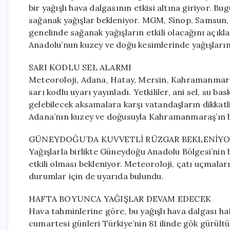
bir yağışlı hava dalgasının etkisi altına giriyor. B
sağanak yağışlar bekleniyor. MGM, Sinop, Samsun, 
genelinde sağanak yağışların etkili olacağını açıklad
Anadolu’nun kuzey ve doğu kesimlerinde yağışları
SARI KODLU SEL ALARMI
Meteoroloji, Adana, Hatay, Mersin, Kahramanmaraş
sarı kodlu uyarı yayınladı. Yetkililer, ani sel, su b
gelebilecek aksamalara karşı vatandaşların dikkatli
Adana’nın kuzey ve doğusuyla Kahramanmaraş’ın bat
GÜNEYDOĞU’DA KUVVETLİ RÜZGAR BEKLENİY
Yağışlarla birlikte Güneydoğu Anadolu Bölgesi’nin 
etkili olması bekleniyor. Meteoroloji, çatı uçmala
durumlar için de uyarıda bulundu.
HAFTA BOYUNCA YAĞIŞLAR DEVAM EDECEK
Hava tahminlerine göre, bu yağışlı hava dalgası ha
cumartesi günleri Türkiye’nin 81 ilinde gök gürült