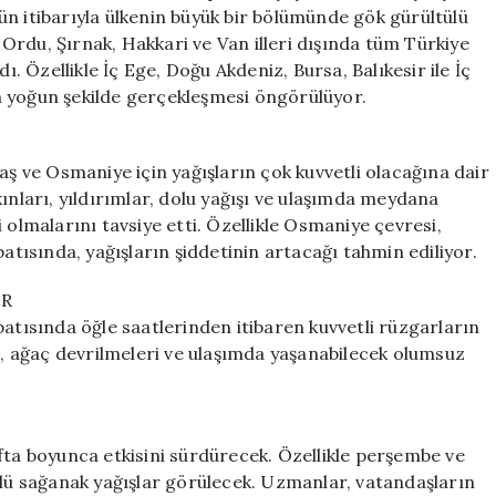
Bekleniyor!
ugün itibarıyla ülkenin büyük bir bölümünde gök gürültülü
için
Ordu, Şırnak, Hakkari ve Van illeri dışında tüm Türkiye
ı. Özellikle İç Ege, Doğu Akdeniz, Bursa, Balıkesir ile İç
n yoğun şekilde gerçekleşmesi öngörülüyor.
 ve Osmaniye için yağışların çok kuvvetli olacağına dair
askınları, yıldırımlar, dolu yağışı ve ulaşımda meydana
 olmalarını tavsiye etti. Özellikle Osmaniye çevresi,
ısında, yağışların şiddetinin artacağı tahmin ediliyor.
OR
batısında öğle saatlerinden itibaren kuvvetli rüzgarların
rı, ağaç devrilmeleri ve ulaşımda yaşanabilecek olumsuz
fta boyunca etkisini sürdürecek. Özellikle perşembe ve
ülü sağanak yağışlar görülecek. Uzmanlar, vatandaşların