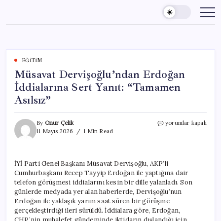
Skip
to
content
EĞITIM
Müsavat Dervişoğlu’ndan Erdoğan
İddialarına Sert Yanıt: “Tamamen
Asılsız”
Müsavat
By
Onur Çelik
yorumlar kapalı
Dervişoğlu’ndan
11 Mayıs 2026
1 Min Read
Erdoğan
İddialarına
Sert
İYİ Parti Genel Başkanı Müsavat Dervişoğlu, AKP’li
Yanıt:
Cumhurbaşkanı Recep Tayyip Erdoğan ile yaptığına dair
“Tamamen
Asılsız”
telefon görüşmesi iddialarını kesin bir dille yalanladı. Son
için
günlerde medyada yer alan haberlerde, Dervişoğlu’nun
Erdoğan ile yaklaşık yarım saat süren bir görüşme
gerçekleştirdiği ileri sürüldü. İddialara göre, Erdoğan,
CHP’nin muhalefet gündeminde iktidarın dışlandığı için