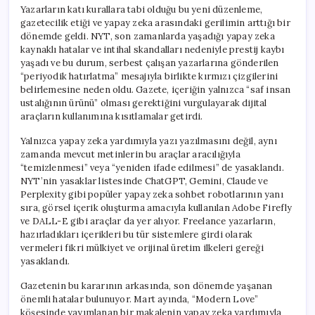
için
Yazarların katı kurallara tabi olduğu bu yeni düzenleme,
gazetecilik etiği ve yapay zeka arasındaki gerilimin arttığı bir
dönemde geldi. NYT, son zamanlarda yaşadığı yapay zeka
kaynaklı hatalar ve intihal skandalları nedeniyle prestij kaybı
yaşadı ve bu durum, serbest çalışan yazarlarına gönderilen
“periyodik hatırlatma” mesajıyla birlikte kırmızı çizgilerini
belirlemesine neden oldu. Gazete, içeriğin yalnızca “saf insan
ustalığının ürünü” olması gerektiğini vurgulayarak dijital
araçların kullanımına kısıtlamalar getirdi.
Yalnızca yapay zeka yardımıyla yazı yazılmasını değil, aynı
zamanda mevcut metinlerin bu araçlar aracılığıyla
“temizlenmesi” veya “yeniden ifade edilmesi” de yasaklandı.
NYT’nin yasaklar listesinde ChatGPT, Gemini, Claude ve
Perplexity gibi popüler yapay zeka sohbet robotlarının yanı
sıra, görsel içerik oluşturma amacıyla kullanılan Adobe Firefly
ve DALL-E gibi araçlar da yer alıyor. Freelance yazarların,
hazırladıkları içerikleri bu tür sistemlere girdi olarak
vermeleri fikri mülkiyet ve orijinal üretim ilkeleri gereği
yasaklandı.
Gazetenin bu kararının arkasında, son dönemde yaşanan
önemli hatalar bulunuyor. Mart ayında, “Modern Love”
köşesinde yayımlanan bir makalenin yapay zeka yardımıyla