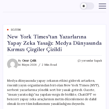
Skip
to
content
EĞITIM
New York Times’tan Yazarlarına
Yapay Zeka Yasağı: Medya Dünyasında
Kırmızı Çizgiler Çizildi
New
By
Onur Çelik
yorumlar kapalı
York
14 Mayıs 2026
2 Min Read
Times’tan
Yazarlarına
Yapay
Medya dünyasında yapay zekanın etkisi giderek artarken,
Zeka
önemli yayın organlarından biri olan New York Times (NYT),
Yasağı:
Medya
serbest yazarlarına yönelik sert bir yasak getirdi. Gazete,
Dünyasında
“insan yaratıcılığı”na yapılan vurgu ile birlikte, ChatGPT ve
Kırmızı
benzeri yapay zeka araçlarının metin düzenlemesi de dahil
Çizgiler
olmak üzere tüm kullanımını yasakladığını duyurdu.
Çizildi