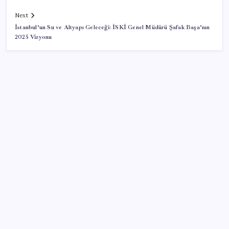
Next
İstanbul’un Su ve Altyapı Geleceği: İSKİ Genel Müdürü Şafak Başa’nın
2025 Vizyonu
SON YAZILAR
9 milyon abonenin faturası kasım ayında ikiye
katlanacak
İyileşmeyen yaralara dikkat: Cilt kanserinin habercisi
olabilir
Enflasyon saatler sonra açıklanacak! Hemen