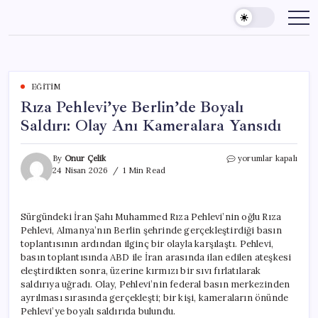
Skip
to
content
EĞITIM
Rıza Pehlevi’ye Berlin’de Boyalı
Saldırı: Olay Anı Kameralara Yansıdı
Rıza
By
Onur Çelik
yorumlar kapalı
Pehlevi’ye
24 Nisan 2026
1 Min Read
Berlin’de
Boyalı
Saldırı:
Sürgündeki İran Şahı Muhammed Rıza Pehlevi’nin oğlu Rıza
Olay
Pehlevi, Almanya’nın Berlin şehrinde gerçekleştirdiği basın
Anı
Kameralara
toplantısının ardından ilginç bir olayla karşılaştı. Pehlevi,
Yansıdı
basın toplantısında ABD ile İran arasında ilan edilen ateşkesi
için
eleştirdikten sonra, üzerine kırmızı bir sıvı fırlatılarak
saldırıya uğradı. Olay, Pehlevi’nin federal basın merkezinden
ayrılması sırasında gerçekleşti; bir kişi, kameraların önünde
Pehlevi’ye boyalı saldırıda bulundu.