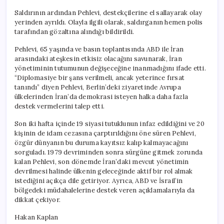
Saldırının ardından Pehlevi, destekçilerine el sallayarak olay
yerinden ayrıldı. Olayla ilgili olarak, saldırganın hemen polis
tarafından gözaltına alındığı bildirildi.
Pehlevi, 65 yaşında ve basın toplantısında ABD ile İran
arasındaki ateşkesin etkisiz olacağını savunarak, İran
yönetiminin tutumunun değişeceğine inanmadığını ifade etti.
“Diplomasiye bir şans verilmeli, ancak yeterince fırsat
tanındı” diyen Pehlevi, Berlin’deki ziyaretinde Avrupa
ülkelerinden İran’da demokrasi isteyen halka daha fazla
destek vermelerini talep etti.
Son iki hafta içinde 19 siyasi tutuklunun infaz edildiğini ve 20
kişinin de idam cezasına çarptırıldığını öne süren Pehlevi,
özgür dünyanın bu duruma kayıtsız kalıp kalmayacağını
sorguladı. 1979 devriminden sonra sürgüne gitmek zorunda
kalan Pehlevi, son dönemde İran’daki mevcut yönetimin
devrilmesi halinde ülkenin geleceğinde aktif bir rol almak
istediğini açıkça dile getiriyor. Ayrıca, ABD ve İsrail’in
bölgedeki müdahalelerine destek veren açıklamalarıyla da
dikkat çekiyor.
Hakan Kaplan