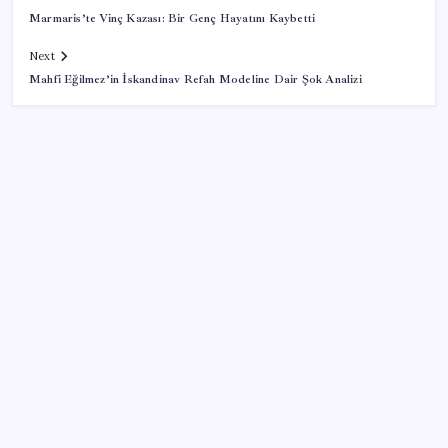
Marmaris’te Vinç Kazası: Bir Genç Hayatını Kaybetti
Next
Mahfi Eğilmez’in İskandinav Refah Modeline Dair Şok Analizi
SON YAZILAR
9 milyon abonenin faturası kasım ayında ikiye
katlanacak
İyileşmeyen yaralara dikkat: Cilt kanserinin habercisi
olabilir