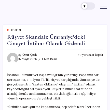
Skip
to
content
EĞITIM
Rüşvet Skandalı: Ümraniye’deki
Cinayet İntihar Olarak Gizlendi
Rüşvet
By
Onur Çelik
yorumlar kapalı
Skandalı:
15 Mayıs 2026
1 Min Read
Ümraniye’deki
Cinayet
İntihar
İstanbul Cumhuriyet Başsavcılığı’nın yürüttüğü kapsamlı bir
Olarak
soruşturma, 4 milyon TL’lik rüşvet karşılığında Ümraniye’de
Gizlendi
için
gerçekleşen bir “kasten öldürme” olayının “intihar” olarak
kaydedildiğini ortaya koydu. Rüşvetin kimler tarafından
alındığı henüz açıklanmazken, olayla bağlantılı 4 şüpheliye
yönelik operasyon gerçekleştirildi.
Yürütülen soruşturma kapsamında, cep telefonları üzerinden