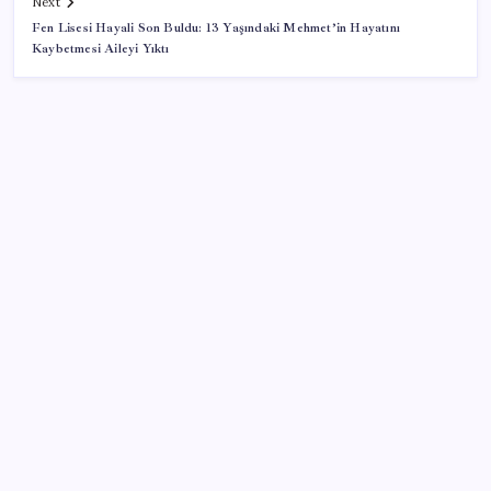
Next
Fen Lisesi Hayali Son Buldu: 13 Yaşındaki Mehmet’in Hayatını
Kaybetmesi Aileyi Yıktı
SON YAZILAR
ABD’li dev şirket resmen Türkiye’den çekildi
İklim zirvesi de milyarlar yutacak
Bakan Kurum: Bu işler ahbap çavuş ilişkisiyle
yürümez
MSI Ekran Kartı Fiyatlarına Yüzde 20 Zam Geldi