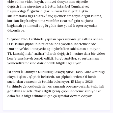
elde edilen video kaydı, cinayet dosyasının rüşvetle
değiştirilme sürecine ışık tuttu. İstanbul Cumhuriyet
Başsavcılığı Örgütlü Suçlar Bürosu, bu rüşvet ilişkin
suçlamalarla ilgili olarak “suç işlemek amacıyla örgüt kurma,
kurulan örgüte üye olma ve nüfuz ticareti” gibi suçlarla
bağlantılı yeni nesil suç örgütlerine yönelik operasyonlar
düzenliyor.
15 Şubat 2025 tarihinde yapılan operasyonla gözaltına alınan
O.E. isimli şüphelinin telefonunda yapılan incelemelerde,
Ümraniye’deki cinayetle ilgili yürütülen tahkikatın 4 milyon
TL karşılığında “intihar” olarak değiştirilmesine dair bir video
konferans kaydı tespit edildi. Bu görüntüler, soruşturmanın
yönlendirilmesine dair önemli bilgiler içeriyor.
İstanbul İl Emniyet Müdürlüğü Asayiş Şube Gasp Büro Amirliği,
olaya ilişkin 7 şüpheli belirledi. Bu şüphelilerden 3’ü farklı
suçlardan cezaevinde tutuklu bulunuyor. 15 Mayıs 2026
tarihinde gerçekleştirilen eş zamanlı operasyonlarla 4 şüpheli
gözaltına alındı. Olayla ilgili geniş çaplı inceleme sürüyor ve
daha fazla bilgi edinmek için çalışmalar devam ediyor.