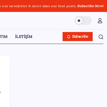
o our newsletter & never miss our best posts.
Subscribe Now!
TIM
İLETİŞİM
Subscribe
SON YAZILAR
ı
Dünya Altın Konseyi’nden kritik rapor: Altın
piyasasında kısa vadede ne olacak?