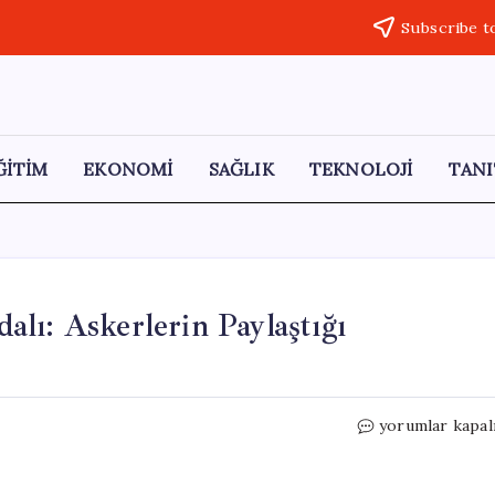
Subscribe t
ĞİTİM
EKONOMİ
SAĞLIK
TEKNOLOJİ
TANI
lı: Askerlerin Paylaştığı
Savaş
yorumlar kapal
Gemisindeki
Yemek
Skandalı: