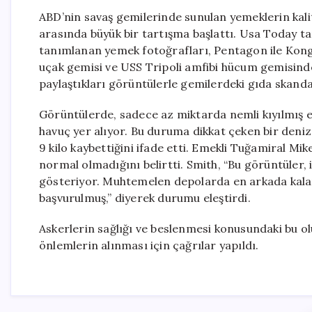
ABD’nin savaş gemilerinde sunulan yemeklerin kalites
arasında büyük bir tartışma başlattı. Usa Today t
tanımlanan yemek fotoğrafları, Pentagon ile Kongr
uçak gemisi ve USS Tripoli amfibi hücum gemisinde 
paylaştıkları görüntülerle gemilerdeki gıda skanda
Görüntülerde, sadece az miktarda nemli kıyılmış e
havuç yer alıyor. Bu duruma dikkat çeken bir deni
9 kilo kaybettiğini ifade etti. Emekli Tuğamiral M
normal olmadığını belirtti. Smith, “Bu görüntüler,
gösteriyor. Muhtemelen depolarda en arkada kalan,
başvurulmuş,” diyerek durumu eleştirdi.
Askerlerin sağlığı ve beslenmesi konusundaki bu o
önlemlerin alınması için çağrılar yapıldı.