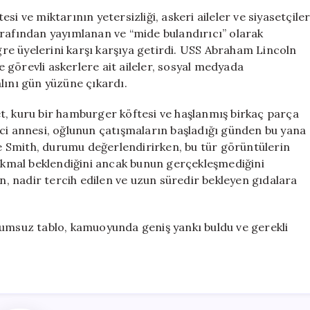
Askerlerin
i ve miktarının yetersizliği, askeri aileler ve siyasetçile
Paylaştığı
arafından yayımlanan ve “mide bulandırıcı” olarak
Görüntüler
e üyelerini karşı karşıya getirdi. USS Abraham Lincoln
Tepki
görevli askerlere ait aileler, sosyal medyada
Topladı
lını gün yüzüne çıkardı.
için
t, kuru bir hamburger köftesi ve haşlanmış birkaç parça
zci annesi, oğlunun çatışmaların başladığı günden bu yana
ike Smith, durumu değerlendirirken, bu tür görüntülerin
 ikmal beklendiğini ancak bunun gerçekleşmediğini
 nadir tercih edilen ve uzun süredir bekleyen gıdalara
lumsuz tablo, kamuoyunda geniş yankı buldu ve gerekli