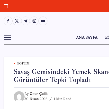
Skip
-
to
content
https://www.facebook.com/
https://twitter.com/
https://t.me/
https://www.instagram.com/
https://youtube.com/
ANA SAYFA
E
EĞITIM
Savaş Gemisindeki Yemek Skanda
Görüntüler Tepki Topladı
By
Onur Çelik
30 Nisan 2026
1 Min Read