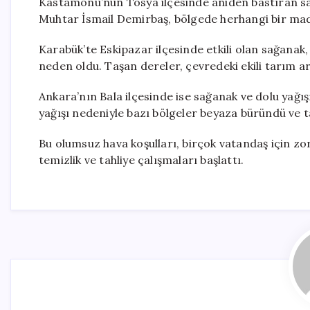
Kastamonu’nun Tosya ilçesinde aniden bastıran sağ
Muhtar İsmail Demirbaş, bölgede herhangi bir madd
Karabük’te Eskipazar ilçesinde etkili olan sağanak
neden oldu. Taşan dereler, çevredeki ekili tarım ara
Ankara’nın Bala ilçesinde ise sağanak ve dolu yağış
yağışı nedeniyle bazı bölgeler beyaza büründü ve t
Bu olumsuz hava koşulları, birçok vatandaş için zor
temizlik ve tahliye çalışmaları başlattı.