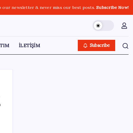
o our newsletter & never miss our best posts.
Subscribe Now!
TIM
İLETİŞİM
Subscribe
ı
SON YAZILAR
ABD tarım dışı istihdam verisinde negatif
sürpriz