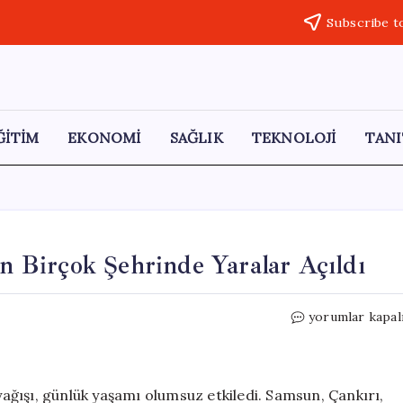
Subscribe t
ĞİTİM
EKONOMİ
SAĞLIK
TEKNOLOJİ
TANI
in Birçok Şehrinde Yaralar Açıldı
Sel
yorumlar kapal
ve
Dolu
Felaketi:
Türkiye’nin
 yağışı, günlük yaşamı olumsuz etkiledi. Samsun, Çankırı,