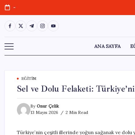
Skip
-
to
content
https://www.facebook.com/
https://twitter.com/
https://t.me/
https://www.instagram.com/
https://youtube.com/
ANA SAYFA
E
EĞITIM
Sel ve Dolu Felaketi: Türkiye’n
By
Onur Çelik
13 Mayıs 2026
2 Min Read
Türkiye’nin çeşitli illerinde yoğun sağanak ve dolu