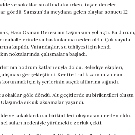
Birçok
de ve sokaklar su altında kalırken, taşan dereler
Şehrinde
zarar gördü. Samsun’da meydana gelen olaylar sonucu 12
Yaralar
Açıldı
için
ğanak, Hacı Osman Deresi’nin taşmasına yol açtı. Bu durum
r mahallelerinde su baskınlarına neden oldu. Çok sayıda
arına kapıldı. Vatandaşlar, su tahliyesi için kendi
şkın noktalarında çalışmalara başladı.
erlerinin bodrum katları suyla doldu. Belediye ekipleri,
 çalışması gerçekleştirdi. Kentte trafik zaman zaman
orunmak için iş yerlerinin saçak altlarına sığındı.
sokaklar göle döndü. Alt geçitlerde su birikintileri oluştu
. Ulaşımda sık sık aksamalar yaşandı.
de ve sokaklarda su birikintileri oluşmasına neden oldu.
 sel suları nedeniyle yürümekte zorluk çekti.