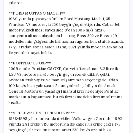
çıkardı.
**FORD MUSTANG MACH 1**
1969 yılında piyasaya sürülen Ford Mustang Mach 1, 351
Windsor V8 motoruyla 250 beygir güç üretiyordu. Cobra Jet
motor yükseltmesi sayesinde 0’dan 100 km/s hıza 6
saniyenin altında ulaşabilen bu araç, Boss 302 ve Boss 429
modellerinin gölgesinde kalmasına rağmen kült statü kazandı.
17 yıl aradan sonra Mach 1 ismi, 2021 yılında modern teknoloji
ile yeniden hayat buldu.
**PONTIAC G8 GXP**
2009 model Pontiac G8 GXP, Corvette’ten alınan 6.2 litrelik
LS3 V8 motoruyla 415 beygir güç üreterek dikkat çekti.
Arkadan itişli yapısı ve manuel şanzıman seçeneği ile 0’dan
100 km/s hıza yalnızca 4.5 saniyede ulaşabiliyordu. Ancak
General Motors’un yaşadığı finansal kriz nedeniyle Pontiac
markasının kapanması, bu etkileyici modelin üretim süresini
kısalttı.
**VOLKSWAGEN CORRADO VR6**
1988-1995 yılları arasında üretilen Volkswagen Corrado, 1992
yılında 2.8 litrelik VR6 motoruyla dikkatleri üzerine çekti. 178
beygir güç üreten bu motor, aracı 230 km/s azami hıza