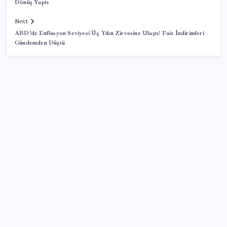
Dönüş Yaptı
Next
ABD’de Enflasyon Seviyesi Üç Yılın Zirvesine Ulaştı! Faiz İndirimleri
Gündemden Düştü
SON YAZILAR
Çıkarılabilir Bataryalı Telefonlar Geri Dönüyor
UBS Baş Yatırım Sorumlusu’ndan altın tahmini:
Fiyatlardaki düşüşler alım fırsatı yaratıyor
Eğitim-İş Genel Başkanı Özbay’dan LGS