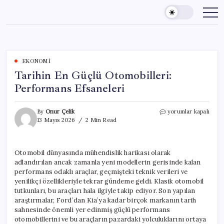
Skip
to
content
EKONOMI
Tarihin En Güçlü Otomobilleri:
Performans Efsaneleri
Tarihin
By
Onur Çelik
yorumlar kapalı
En
13 Mayıs 2026
2 Min Read
Güçlü
Otomobilleri:
Performans
Otomobil dünyasında mühendislik harikası olarak
Efsaneleri
adlandırılan ancak zamanla yeni modellerin gerisinde kalan
için
performans odaklı araçlar, geçmişteki teknik verileri ve
yenilikçi özellikleriyle tekrar gündeme geldi. Klasik otomobil
tutkunları, bu araçları hala ilgiyle takip ediyor. Son yapılan
araştırmalar, Ford’dan Kia’ya kadar birçok markanın tarih
sahnesinde önemli yer edinmiş güçlü performans
otomobillerini ve bu araçların pazardaki yolculuklarını ortaya