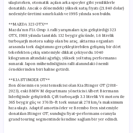
ulaştırırken, otomatik açılan arka spoyler gibi yeniliklerle
donatıldı. Ancak o dönemdeki yüksek satış fiyatı (21.840 dolar)
nedeniyle üretimi sınırlı kaldı ve 1995 yılında son buldu.
**MAZDA 323 GTX**
Mazda’nın FIA Grup A ralli yarışmaları için geliştirdiği 323
GTX, 1988 yılında tanıtıldı. 132 beygir gücünde, 1.6 litrelik
turboşarjlı motora sahip olan bu araç, aktarma organları
arasında tork dağıtımını gerçekleştirebilen gelişmiş bir dört
tekerlekten çekiş sistemiyle dikkat çekiyordu. 1040
kilogramın altındaki ağırlığı, yüksek yol tutuş performansı
sunarak Japon mühendisliğinin ralli alanındaki önemli
örneklerinden biri haline getirdi.
**KIA STINGER GT**
Son dönemin en yeni temsilcisi olan Kia Stinger GT (2018-
2023), eski BMW M departmanı yöneticisi Albert Biermann
liderliğinde geliştirildi. Çift turboşarjlı 3.3 litrelik V6 motoru ile
365 beygir güç ve 376 lb-ft tork sunarak 278 km/s maksimum
hıza ulaştı. Adaptif amortisörler ve Brembo fren sistemiyle
donatılan Stinger GT, sunduğu fiyat-performans oranıyla
grand touring segmentinde kendine sağlam bir yer edindi.