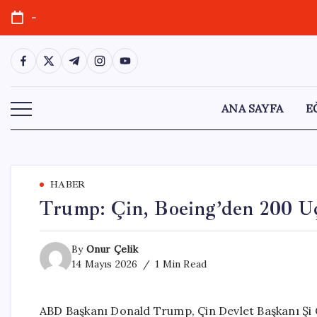
Skip
-
to
content
https://www.facebook.com/
https://twitter.com/
https://t.me/
https://www.instagram.com/
https://youtube.com/
ANA SAYFA
E
HABER
Trump: Çin, Boeing’den 200 Uç
By
Onur Çelik
14 Mayıs 2026
1 Min Read
ABD Başkanı Donald Trump, Çin Devlet Başkanı Şi C