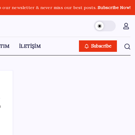
o our newsletter & never miss our best posts.
Subscribe Now!
TIM
İLETİŞİM
Subscribe
ı
SON YAZILAR
9 milyon abonenin faturası kasım ayında
ikiye katlanacak