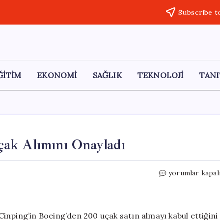
Subscribe t
ĞİTİM
EKONOMİ
SAĞLIK
TEKNOLOJİ
TANI
ak Alımını Onayladı
Trump:
yorumlar kapal
Çin,
Boeing’den
200
Uçak
inping’in Boeing’den 200 uçak satın almayı kabul ettiğini