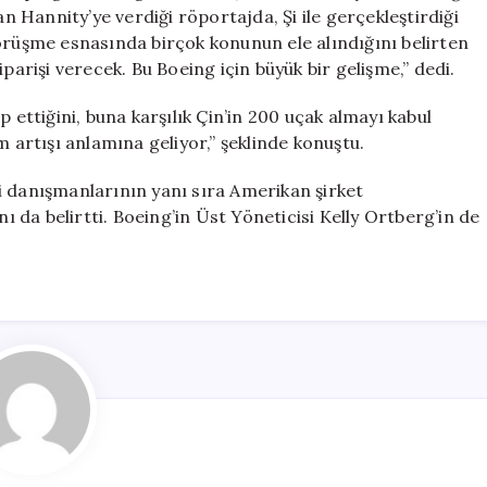
Alımını
Hannity’ye verdiği röportajda, Şi ile gerçekleştirdiği
Onayladı
örüşme esnasında birçok konunun ele alındığını belirten
için
parişi verecek. Bu Boeing için büyük bir gelişme,” dedi.
 ettiğini, buna karşılık Çin’in 200 uçak almayı kabul
m artışı anlamına geliyor,” şeklinde konuştu.
i danışmanlarının yanı sıra Amerikan şirket
nı da belirtti. Boeing’in Üst Yöneticisi Kelly Ortberg’in de