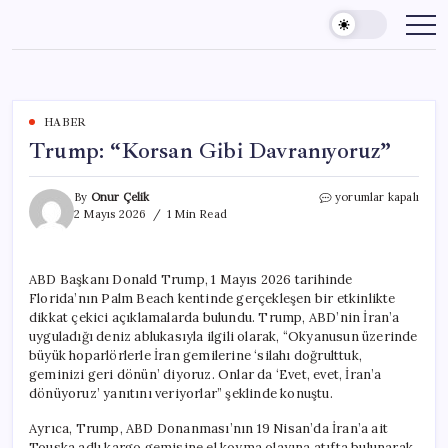
Skip
to
content
HABER
Trump: “Korsan Gibi Davranıyoruz”
Trump:
By
Onur Çelik
yorumlar kapalı
“Korsan
2 Mayıs 2026
1 Min Read
Gibi
Davranıyoruz”
için
ABD Başkanı Donald Trump, 1 Mayıs 2026 tarihinde
Florida’nın Palm Beach kentinde gerçekleşen bir etkinlikte
dikkat çekici açıklamalarda bulundu. Trump, ABD’nin İran’a
uyguladığı deniz ablukasıyla ilgili olarak, “Okyanusun üzerinde
büyük hoparlörlerle İran gemilerine ‘silahı doğrulttuk,
geminizi geri dönün’ diyoruz. Onlar da ‘Evet, evet, İran’a
dönüyoruz’ yanıtını veriyorlar” şeklinde konuştu.
Ayrıca, Trump, ABD Donanması’nın 19 Nisan’da İran’a ait
Touska adlı kargo gemisine el koyma olayına atıfta bulunarak,