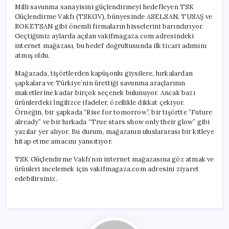
için
Milli savunma sanayisini güçlendirmeyi hedefleyen TSK
Güçlendirme Vakfı (TSKGV), bünyesinde ASELSAN, TUSAŞ ve
ROKETSAN gibi önemli firmaların hisselerini barındırıyor.
Geçtiğimiz aylarda açılan vakifmagaza.com adresindeki
internet mağazası, bu hedef doğrultusunda ilk ticari adımını
atmış oldu.
Mağazada, tişörtlerden kapüşonlu giysilere, hırkalardan
şapkalara ve Türkiye’nin ürettiği savunma araçlarının
maketlerine kadar birçok seçenek bulunuyor. Ancak bazı
ürünlerdeki İngilizce ifadeler, özellikle dikkat çekiyor.
Örneğin, bir şapkada “Rise for tomorrow”, bir tişörtte “Future
already” ve bir hırkada “True stars show only their glow” gibi
yazılar yer alıyor. Bu durum, mağazanın uluslararası bir kitleye
hitap etme amacını yansıtıyor.
TSK Güçlendirme Vakfı’nın internet mağazasına göz atmak ve
ürünleri incelemek için vakifmagaza.com adresini ziyaret
edebilirsiniz.