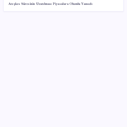
Ateşkes Süresinin Uzatılması Piyasalara Olumlu Yansıdı
SON YAZILAR
ABD’li dev şirket resmen Türkiye’den çekildi
İklim zirvesi de milyarlar yutacak
Bakan Kurum: Bu işler ahbap çavuş ilişkisiyle
yürümez
MSI Ekran Kartı Fiyatlarına Yüzde 20 Zam Geldi
ABD tarım dışı istihdam verisinde negatif sürpriz