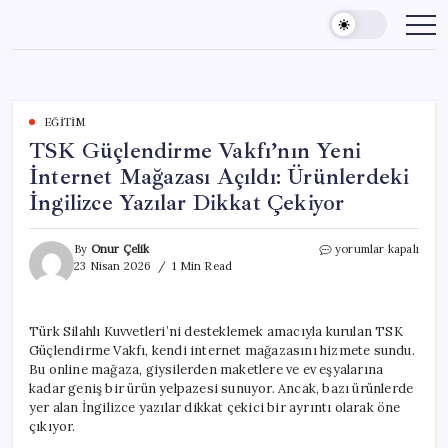
Skip
to
content
EĞITIM
TSK Güçlendirme Vakfı’nın Yeni
İnternet Mağazası Açıldı: Ürünlerdeki
İngilizce Yazılar Dikkat Çekiyor
TSK
By
Onur Çelik
yorumlar kapalı
Güçlendirme
23 Nisan 2026
1 Min Read
Vakfı’nın
Yeni
İnternet
Türk Silahlı Kuvvetleri’ni desteklemek amacıyla kurulan TSK
Mağazası
Güçlendirme Vakfı, kendi internet mağazasını hizmete sundu.
Açıldı:
Ürünlerdeki
Bu online mağaza, giysilerden maketlere ve ev eşyalarına
İngilizce
kadar geniş bir ürün yelpazesi sunuyor. Ancak, bazı ürünlerde
Yazılar
yer alan İngilizce yazılar dikkat çekici bir ayrıntı olarak öne
Dikkat
çıkıyor.
Çekiyor