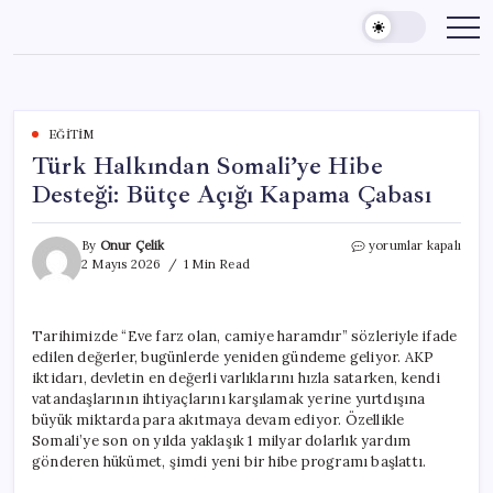
Skip
to
content
EĞITIM
Türk Halkından Somali’ye Hibe
Desteği: Bütçe Açığı Kapama Çabası
Türk
By
Onur Çelik
yorumlar kapalı
Halkından
2 Mayıs 2026
1 Min Read
Somali’ye
Hibe
Desteği:
Tarihimizde “Eve farz olan, camiye haramdır” sözleriyle ifade
Bütçe
edilen değerler, bugünlerde yeniden gündeme geliyor. AKP
Açığı
Kapama
iktidarı, devletin en değerli varlıklarını hızla satarken, kendi
Çabası
vatandaşlarının ihtiyaçlarını karşılamak yerine yurtdışına
için
büyük miktarda para akıtmaya devam ediyor. Özellikle
Somali’ye son on yılda yaklaşık 1 milyar dolarlık yardım
gönderen hükümet, şimdi yeni bir hibe programı başlattı.