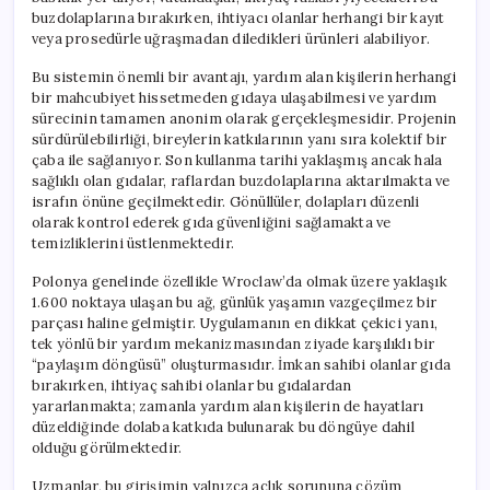
buzdolaplarına bırakırken, ihtiyacı olanlar herhangi bir kayıt
veya prosedürle uğraşmadan diledikleri ürünleri alabiliyor.
Bu sistemin önemli bir avantajı, yardım alan kişilerin herhangi
bir mahcubiyet hissetmeden gıdaya ulaşabilmesi ve yardım
sürecinin tamamen anonim olarak gerçekleşmesidir. Projenin
sürdürülebilirliği, bireylerin katkılarının yanı sıra kolektif bir
çaba ile sağlanıyor. Son kullanma tarihi yaklaşmış ancak hala
sağlıklı olan gıdalar, raflardan buzdolaplarına aktarılmakta ve
israfın önüne geçilmektedir. Gönüllüler, dolapları düzenli
olarak kontrol ederek gıda güvenliğini sağlamakta ve
temizliklerini üstlenmektedir.
Polonya genelinde özellikle Wroclaw’da olmak üzere yaklaşık
1.600 noktaya ulaşan bu ağ, günlük yaşamın vazgeçilmez bir
parçası haline gelmiştir. Uygulamanın en dikkat çekici yanı,
tek yönlü bir yardım mekanizmasından ziyade karşılıklı bir
“paylaşım döngüsü” oluşturmasıdır. İmkan sahibi olanlar gıda
bırakırken, ihtiyaç sahibi olanlar bu gıdalardan
yararlanmakta; zamanla yardım alan kişilerin de hayatları
düzeldiğinde dolaba katkıda bulunarak bu döngüye dahil
olduğu görülmektedir.
Uzmanlar, bu girişimin yalnızca açlık sorununa çözüm