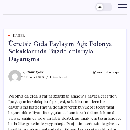
Skip
to
content
HABER
Ücretsiz Gıda Paylaşım Ağı: Polonya
Sokaklarında Buzdolaplarıyla
Dayanışma
Ücretsiz
By
Onur Çelik
yorumlar kapalı
Gıda
27 Nisan 2026
1 Min Read
Paylaşım
Ağı:
Polonya
Polonya’da gıda israfını azaltmak amacıyla hayata geçirilen
Sokaklarında
“paylaşım buzdolapları” projesi, sokakları modern bir
Buzdolaplarıyla
Dayanışma
dayanışma platformuna dönüştürerek büyük bir toplumsal
için
başarı elde ediyor. Bu uygulama, hem israfı önlemek hem de
ihtiyaç sahiplerine onurlu bir destek sunmak için tasarlandı ve
hızla ülke genelinde yaygınlaştı. Projenin merkezinde güven ve
basitlik yer alıyor; vatandaşlar, ihtiyaç fazlası yiyecekleri bu