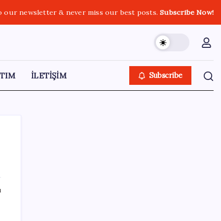
o our newsletter & never miss our best posts.
Subscribe Now!
TIM
İLETİŞİM
Subscribe
SON YAZILAR
ı
9 milyon abonenin faturası kasım ayında
ikiye katlanacak