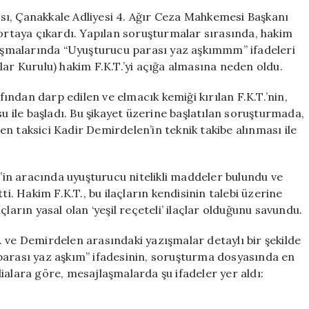
Kadın
sı, Çanakkale Adliyesi 4. Ağır Ceza Mahkemesi Başkanı
Hakim
 ortaya çıkardı. Yapılan soruşturmalar sırasında, hakim
Hakkında
jlaşmalarında “Uyuşturucu parası yaz aşkımmm” ifadeleri
Şok
lar Kurulu) hakim F.K.T.’yi açığa almasına neden oldu.
Gelişmeler
için
ndan darp edilen ve elmacık kemiği kırılan F.K.T.’nin,
su ile başladı. Bu şikayet üzerine başlatılan soruşturmada,
elen taksici Kadir Demirdelen’in teknik takibe alınması ile
in aracında uyuşturucu nitelikli maddeler bulundu ve
ti. Hakim F.K.T., bu ilaçların kendisinin talebi üzerine
ların yasal olan ‘yeşil reçeteli’ ilaçlar olduğunu savundu.
 ve Demirdelen arasındaki yazışmalar detaylı bir şekilde
parası yaz aşkım” ifadesinin, soruşturma dosyasında en
ddialara göre, mesajlaşmalarda şu ifadeler yer aldı: