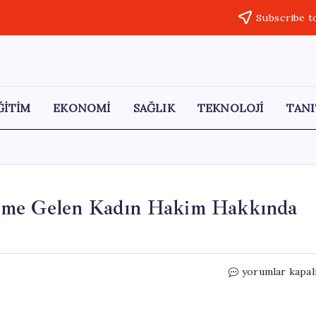
Subscribe t
ĞİTİM
EKONOMİ
SAĞLIK
TEKNOLOJİ
TANI
deme Gelen Kadın Hakim Hakkında
Uyuşturucu
yorumlar kapal
Mesajlarıyla
Gündeme
Gelen