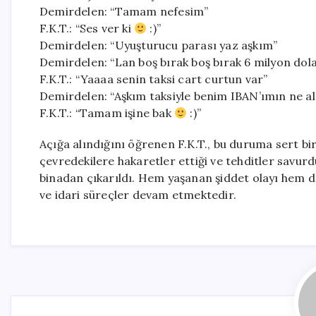
Demirdelen: “Tamam nefesim”
F.K.T.: “Ses ver ki
:)”
Demirdelen: “Uyuşturucu parası yaz aşkım”
Demirdelen: “Lan boş bırak boş bırak 6 milyon dol
F.K.T.: “Yaaaa senin taksi cart curtun var”
Demirdelen: “Aşkım taksiyle benim IBAN’ımın ne al
F.K.T.: “Tamam işine bak
:)”
Açığa alındığını öğrenen F.K.T., bu duruma sert bir 
çevredekilere hakaretler ettiği ve tehditler savurd
binadan çıkarıldı. Hem yaşanan şiddet olayı hem de 
ve idari süreçler devam etmektedir.