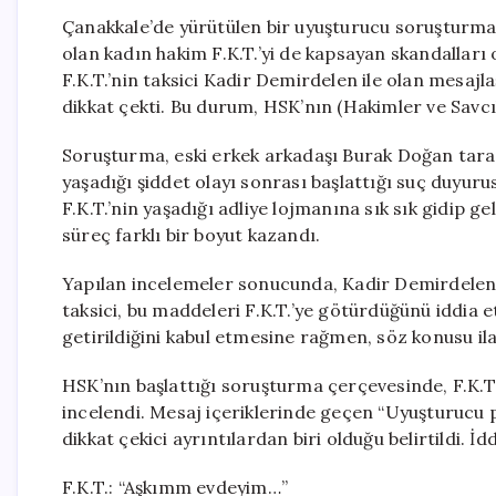
Çanakkale’de yürütülen bir uyuşturucu soruşturma
olan kadın hakim F.K.T.’yi de kapsayan skandalları
F.K.T.’nin taksici Kadir Demirdelen ile olan mesa
dikkat çekti. Bu durum, HSK’nın (Hakimler ve Savcı
Soruşturma, eski erkek arkadaşı Burak Doğan tarafı
yaşadığı şiddet olayı sonrası başlattığı suç duyuru
F.K.T.’nin yaşadığı adliye lojmanına sık sık gidip g
süreç farklı bir boyut kazandı.
Yapılan incelemeler sonucunda, Kadir Demirdelen’
taksici, bu maddeleri F.K.T.’ye götürdüğünü iddia et
getirildiğini kabul etmesine rağmen, söz konusu ilaç
HSK’nın başlattığı soruşturma çerçevesinde, F.K.T.
incelendi. Mesaj içeriklerinde geçen “Uyuşturucu 
dikkat çekici ayrıntılardan biri olduğu belirtildi. İ
F.K.T.: “Aşkımm evdeyim…”