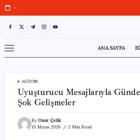
Skip
-
to
content
https://www.facebook.com/
https://twitter.com/
https://t.me/
https://www.instagram.com/
https://youtube.com/
ANA SAYFA
E
EĞITIM
Uyuşturucu Mesajlarıyla Gün
Şok Gelişmeler
By
Onur Çelik
15 Mayıs 2026
2 Min Read