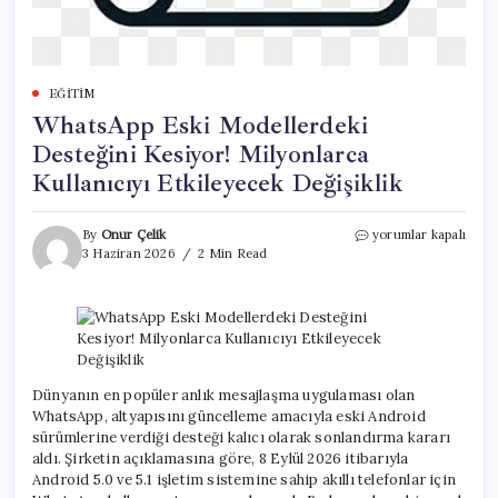
EĞITIM
WhatsApp Eski Modellerdeki
Desteğini Kesiyor! Milyonlarca
Kullanıcıyı Etkileyecek Değişiklik
WhatsApp
By
Onur Çelik
yorumlar kapalı
Eski
3 Haziran 2026
2 Min Read
Modellerdeki
Desteğini
Kesiyor!
Milyonlarca
Kullanıcıyı
Etkileyecek
Değişiklik
Dünyanın en popüler anlık mesajlaşma uygulaması olan
için
WhatsApp, altyapısını güncelleme amacıyla eski Android
sürümlerine verdiği desteği kalıcı olarak sonlandırma kararı
aldı. Şirketin açıklamasına göre, 8 Eylül 2026 itibarıyla
Android 5.0 ve 5.1 işletim sistemine sahip akıllı telefonlar için