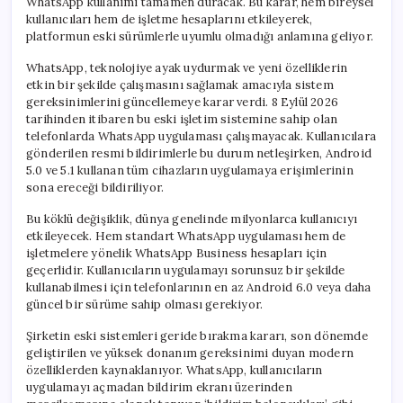
WhatsApp kullanımı tamamen duracak. Bu karar, hem bireysel
kullanıcıları hem de işletme hesaplarını etkileyerek,
platformun eski sürümlerle uyumlu olmadığı anlamına geliyor.
WhatsApp, teknolojiye ayak uydurmak ve yeni özelliklerin
etkin bir şekilde çalışmasını sağlamak amacıyla sistem
gereksinimlerini güncellemeye karar verdi. 8 Eylül 2026
tarihinden itibaren bu eski işletim sistemine sahip olan
telefonlarda WhatsApp uygulaması çalışmayacak. Kullanıcılara
gönderilen resmi bildirimlerle bu durum netleşirken, Android
5.0 ve 5.1 kullanan tüm cihazların uygulamaya erişimlerinin
sona ereceği bildiriliyor.
Bu köklü değişiklik, dünya genelinde milyonlarca kullanıcıyı
etkileyecek. Hem standart WhatsApp uygulaması hem de
işletmelere yönelik WhatsApp Business hesapları için
geçerlidir. Kullanıcıların uygulamayı sorunsuz bir şekilde
kullanabilmesi için telefonlarının en az Android 6.0 veya daha
güncel bir sürüme sahip olması gerekiyor.
Şirketin eski sistemleri geride bırakma kararı, son dönemde
geliştirilen ve yüksek donanım gereksinimi duyan modern
özelliklerden kaynaklanıyor. WhatsApp, kullanıcıların
uygulamayı açmadan bildirim ekranı üzerinden