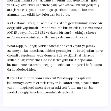
mesajlaşmasına olanak tanıyan ‘bildirim baloncukları’ gibi
yenilikçi özellikler üzerinde çalışıyor. Ancak, bu tür gelişmiş
araçların eski yazılımlarda çalıştırılamaması, bu kararın
alınmasında etkili faktörlerden biri oldu.
iOS kullanıcıları için ise mevcut sistem gereksinimlerinde bir
değişiklik yapılmadı. iPhone ve iPad kullanıcıları, cihazlarında
iOS 15.1 veya iPadOS 15.1 ve üzeri bir sürüm olduğu sürece
uygulamayı kesintisiz kullanmaya devam edebilecek.
WhatsApp, bu değişiklikler öncesinde veri kaybı yaşamak
istemeyen kullanıcılara, sohbet geçmişlerini, fotoğraflarını ve
önemli belgelerini yedeklemeleri gerektiğini hatırlatıyor.
Kullanıcılar, verilerini Google Drive gibi bulut depolama
hizmetlerine aktarabileceği gibi, cihazlarının yerel hafızasına
da kaydedebilirler.
8 Eylül tarihinden sonra mevcut WhatsApp hesaplarını
kullanmaya devam etmek isteyen kullanıcıların, cihazlarının
yazılımını güncellemeleri veya eski telefonlarını yeni bir
modelle değiştirmeleri zorunlu hale gelecek.