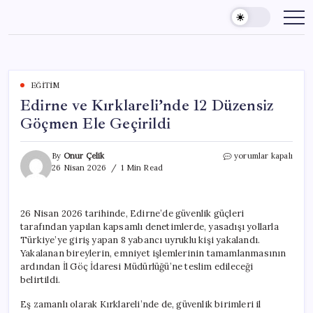
Skip
to
content
EĞITIM
Edirne ve Kırklareli’nde 12 Düzensiz
Göçmen Ele Geçirildi
Edirne
By
Onur Çelik
yorumlar kapalı
ve
26 Nisan 2026
1 Min Read
Kırklareli’nde
12
Düzensiz
26 Nisan 2026 tarihinde, Edirne’de güvenlik güçleri
Göçmen
tarafından yapılan kapsamlı denetimlerde, yasadışı yollarla
Ele
Geçirildi
Türkiye’ye giriş yapan 8 yabancı uyruklu kişi yakalandı.
için
Yakalanan bireylerin, emniyet işlemlerinin tamamlanmasının
ardından İl Göç İdaresi Müdürlüğü’ne teslim edileceği
belirtildi.
Eş zamanlı olarak Kırklareli’nde de, güvenlik birimleri il