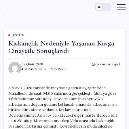
Skip
to
content
EĞITIM
Kıskançlık Nedeniyle Yaşanan Kavga
Cinayetle Sonuçlandı
Kıskançlık
By
Onur Çelik
yorumlar kapalı
Nedeniyle
4 Mayıs 2026
1 Min Read
Yaşanan
Kavga
Cinayetle
4 Mayıs 2026 tarihinde meydana gelen olay, Şirinevler
Sonuçlandı
Mahallesi’nde saat 04.00 sularında gerçekleşti. İddiaya göre,
için
Türkmenistan vatandaşı Dovletmammet Ashyrov, kız
arkadaşının doğum gününü kutlamak amacıyla arkadaşlarıyla
birlikte bir kafede toplandı. Kutlama sırasında,
Dovletmammet Ashyrov ile kafedeki diğer müşterilerden biri
olan Alembeg M. ve onun arkadaşı Vefa arasında kıskançlık
yüzünden tartışma çıkmıştı. Çevredekilerin müdahalesiyle