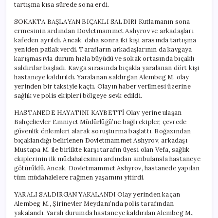
tartışma kısa sürede sona erdi.
SOKAKTA BAŞLAYAN BIÇAKLI SALDIRI Kutlamanın sona
ermesinin ardından Dovletmammet Ashyrov ve arkadaşları
kafeden ayrıldı. Ancak, daha sonra iki kişi arasında tartışma
yeniden patlak verdi. Tarafların arkadaşlarının da kavgaya
karışmasıyla durum hızla büyüdü ve sokak ortasında bıçaklı
saldırılar başladı. Kavga sırasında bıçakla yaralanan dört kişi
hastaneye kaldırıldı. Yaralanan saldırgan Alembeg M. olay
yerinden bir taksiyle kaçtı. Olayın haber verilmesi üzerine
sağlık ve polis ekipleri bölgeye sevk edildi.
HASTANEDE HAYATINI KAYBETTİ Olay yerine ulaşan
Bahçelievler Emniyet Müdürlüğü’ne bağlı ekipler, çevrede
güvenlik önlemleri alarak soruşturma başlattı. Boğazından
bıçaklandığı belirlenen Dovletmammet Ashyrov, arkadaşı
Mustapa M. ile birlikte karşı tarafın üyesi olan Vefa, sağlık
ekiplerinin ilk müdahalesinin ardından ambulansla hastaneye
götürüldü. Ancak, Dovletmammet Ashyrov, hastanede yapılan
tüm müdahalelere rağmen yaşamını yitirdi.
YARALI SALDIRGAN YAKALANDI Olay yerinden kaçan
Alembeg M., Şirinevler Meydanı’nda polis tarafından
yakalandı. Yaralı durumda hastaneye kaldırılan Alembeg M.,